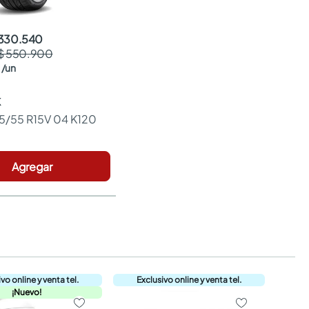
 330.540
$ 550.900
/
un
K
85/55 R15V 04 K120 
Agregar
¡Nuevo!