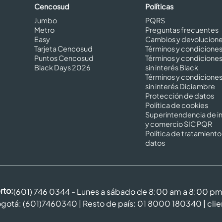
Cencosud
Políticas
Jumbo
PQRS
Metro
Preguntas frecuentes
Easy
Cambios y devolucion
Tarjeta Cencosud
Términos y condicione
Puntos Cencosud
Términos y condicione
Black Days 2026
sin interés Black
Términos y condicione
sin interés Diciembre
Protección de datos
Política de cookies
Superintendencia de in
y comercio SIC PQR
Política de tratamiento
datos
rto:
(601) 746 0344 - Lunes a sábado de 8:00 am a 8:00 p
gotá: (601)7460340 | Resto de país: 01 8000 180340 |
cli