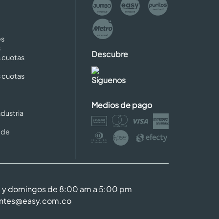
es
s
Descubre
s cuotas
s cuotas
Síguenos
Medios de pago
dustria
 de
m y domingos de 8:00 am a 5:00 pm
entes@easy.com.co