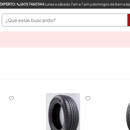
COMPRA CON UN EXPERTO: 📞(601) 7460344
Lunes a sábado 7am a 7 pm y domingos de 8am a 6
¿Qué estás buscando?
pinturas
closet
cocinas integrales
sanitarios
comedor
escritorio
pisos
armarios closet
comedores
neveras