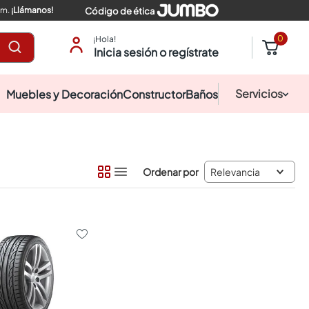
pm.
¡Llámanos!
Código de ética
0
¡Hola!
Inicia sesión o regístrate
Servicios
Muebles y Decoración
Constructor
Baños
Relevancia