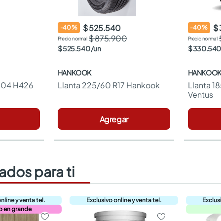
$ 525.540
$
-
40
%
-
40
%
$ 875.900
$
525
.
540
/
un
$
330
.
540
HANKOOK
HANKOO
H 04 H426
Llanta 225/60 R17 Hankook
Llanta 1
Ventus
Agregar
dos para ti
o en grande