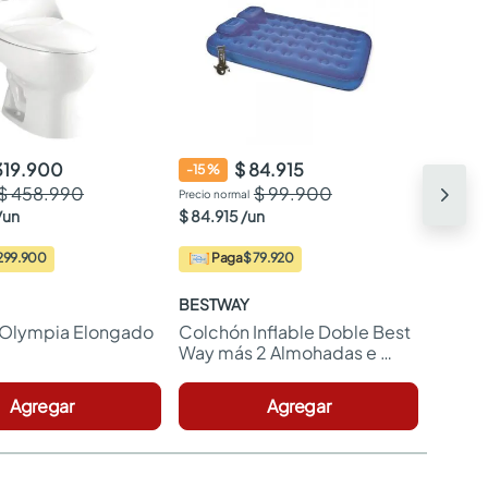
319.900
$ 84.915
-
15
%
$ 458.990
$ 99.900
/
un
$
84
.
915
/
un
299.900
Paga
$ 79.920
BESTWAY
 Olympia Elongado 
Colchón Inflable Doble Best 
Way más 2 Almohadas e 
Inflador
Agregar
Agregar