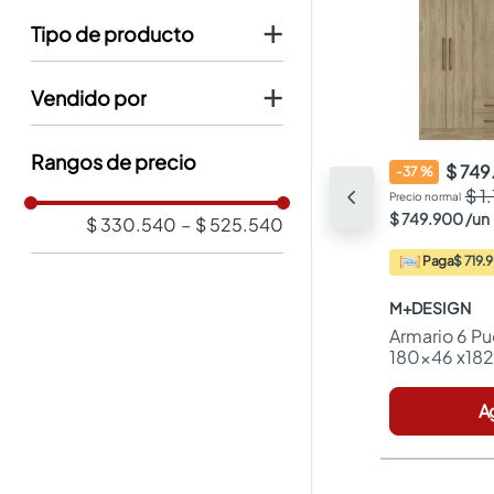
No
tipo de producto
Llantas
vendido por
Easy
rangos de precio
$ 74
-
37
%
$ 1
$
749
.
900
/
un
$ 330.540
–
$ 525.540
Paga
$ 719.
M+DESIGN
Armario 6 Pu
180x46 x182
A