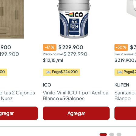
9.900
$ 229.900
$ 
-
17
%
-
30
%
.199.900
$ 279.990
$
12
,
15
/
ml
$
319
.
900
900
Paga
$ 224.900
Paga
$ 
ICO
KLIPEN
ertas 2 Cajones 
Vinilo  ViniliICO Tipo 1 Acrílica 
Sanitario
 Nuez
Blanco x5Galones
Blanco
gregar
Agregar