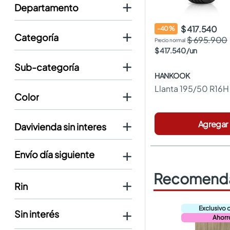
departamento
Automotor
$ 417.540
-
40
%
categoría
$ 695.900
$
417
.
540
/
un
Llantas
sub-categoría
HANKOOK
Llantas para Carros
Llanta 195/50 R16
color
Negro
Agregar
davivienda sin interes
No
Recomenda
No
rin
17"
16"
Ahorr
15"