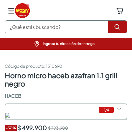
¿Qué estás buscando?
Ingresa tu dirección de entrega
pinturas
closet
cocinas integrales
:
1310690
sanitarios
horno micro haceb azafran 1.1 grill
comedor
negro
escritorio
pisos
HACEB
comedores
armarios closet
neveras
1
/
4
$ 499.900
$ 793.900
-
37
%