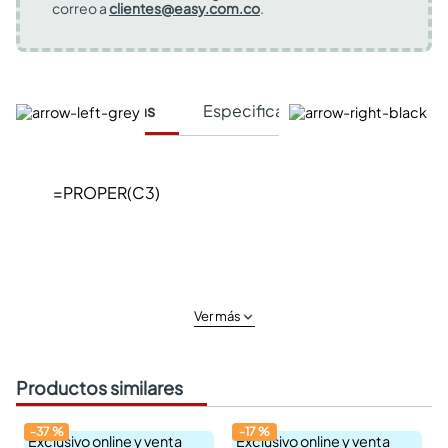
correo a
clientes@easy.com.co
.
Características
Especificaciones Técnicas
=PROPER(C3)
Ver más
Productos similares
-
37
%
-
17
%
Exclusivo online y venta
Exclusivo online y venta