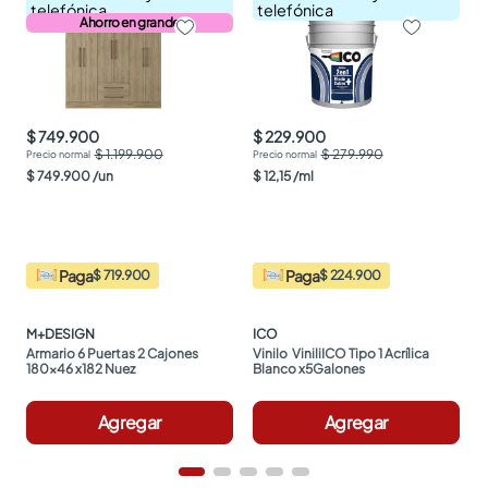
telefónica
telefónica
Ahorro en grande
$ 749.900
$ 229.900
$ 1.199.900
$ 279.990
$
749
.
900
/
un
$
12
,
15
/
ml
Paga
Paga
$ 719.900
$ 224.900
M+DESIGN
ICO
Armario 6 Puertas 2 Cajones 
Vinilo  ViniliICO Tipo 1 Acrílica 
180x46 x182 Nuez
Blanco x5Galones
Agregar
Agregar