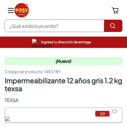
¿Qué estás buscando?
Ingresa tu dirección de entrega
pinturas
closet
¡Nuevo!
cocinas integrales
sanitarios
:
1483789
comedor
impermeabilizante 12 años gris 1.2 kg
escritorio
pisos
texsa
armarios closet
comedores
TEXSA
neveras
1
/
3