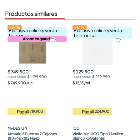
Productos similares
-
37
%
-
17
%
Exclusivo online y venta
Exclusivo online y venta
telefónica
telefónica
Ahorro en grande
$ 749.900
$ 229.900
$ 1.199.900
$ 279.990
$
749
.
900
/
un
$
12
,
15
/
ml
Paga
Paga
$ 719.900
$ 224.900
M+DESIGN
ICO
Armario 6 Puertas 2 Cajones 
Vinilo  ViniliICO Tipo 1 Acrílica 
180x46 x182 Nuez
Blanco x5Galones