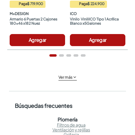
Paga
$ 719.900
Paga
$ 224.900
M+DESIGN
ICO
Armario 6 Puertas 2 Cajones 
Vinilo  ViniliICO Tipo 1 Acrílica 
180x46 x182 Nuez
Blanco x5Galones
Agregar
Agregar
Ver más
Búsquedas frecuentes
Plomería
Filtros de agua
Ventilación y rejillas
Griferia