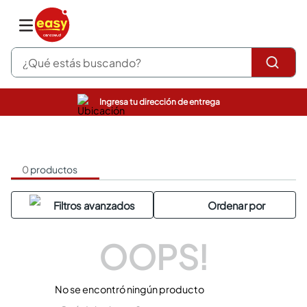
¿Qué estás buscando?
Ingresa tu dirección de entrega
pinturas
closet
cocinas integrales
sanitarios
0
productos
comedor
escritorio
pisos
armarios closet
comedores
OOPS!
neveras
No se encontró ningún producto