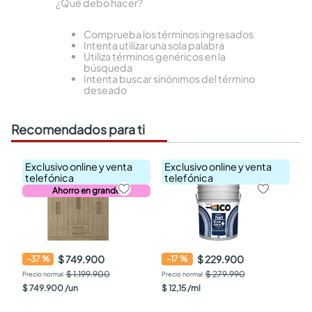
¿Qué debo hacer?
Comprueba los términos ingresados
Intenta utilizar una sola palabra
Utiliza términos genéricos en la
búsqueda
Intenta buscar sinónimos del término
deseado
Recomendados para ti
Exclusivo online y venta
Exclusivo online y venta
telefónica
telefónica
Ahorro en grande
$ 749.900
$ 229.900
-
37
%
-
17
%
$ 1.199.900
$ 279.990
$
749
.
900
/
un
$
12
,
15
/
ml