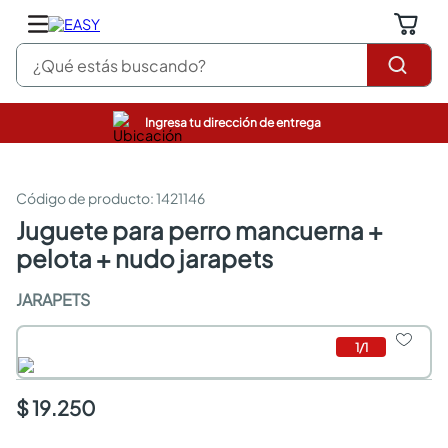
¿Qué estás buscando?
Ingresa tu dirección de entrega
pinturas
closet
cocinas integrales
:
1421146
sanitarios
juguete para perro mancuerna +
comedor
pelota + nudo jarapets
escritorio
pisos
JARAPETS
comedores
armarios closet
neveras
1
/
1
$ 19.250