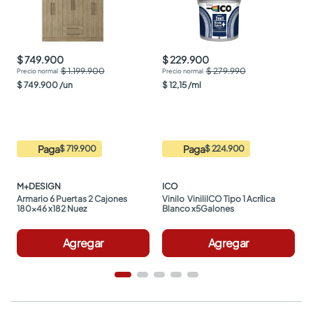
$ 749.900
$ 229.900
$ 1.199.900
$ 279.990
$
749
.
900
/
un
$
12
,
15
/
ml
Paga
Paga
$ 719.900
$ 224.900
M+DESIGN
ICO
Armario 6 Puertas 2 Cajones 
Vinilo  ViniliICO Tipo 1 Acrílica 
180x46 x182 Nuez
Blanco x5Galones
Agregar
Agregar