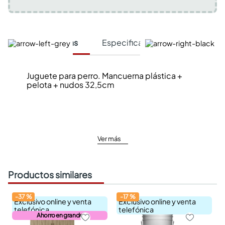
Características
Especificaciones Técnicas
Juguete para perro. Mancuerna plástica +
pelota + nudos 32,5cm
Ver más
Productos similares
-
37
%
-
17
%
Exclusivo online y venta
Exclusivo online y venta
telefónica
telefónica
Ahorro en grande