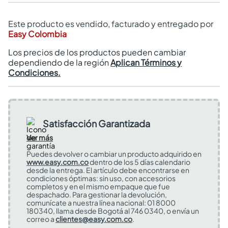
Este producto es vendido, facturado y entregado por
Easy Colombia
Los precios de los productos pueden cambiar
dependiendo de la región
Aplican Términos y
Condiciones.
Satisfacción Garantizada
Ver más
Puedes devolver o cambiar un producto adquirido en
www.easy.com.co
dentro de los 5 días calendario
desde la entrega. El artículo debe encontrarse en
condiciones óptimas: sin uso, con accesorios
completos y en el mismo empaque que fue
despachado. Para gestionar la devolución,
comunícate a nuestra línea nacional: 01 8000
180340, llama desde Bogotá al 746 0340, o envía un
correo a
clientes@easy.com.co
.