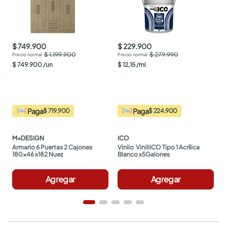
$ 749.900
$ 229.900
$ 1.199.900
$ 279.990
$
749
.
900
/
un
$
12
,
15
/
ml
Paga
Paga
$ 719.900
$ 224.900
M+DESIGN
ICO
Armario 6 Puertas 2 Cajones 
Vinilo  ViniliICO Tipo 1 Acrílica 
180x46 x182 Nuez
Blanco x5Galones
Agregar
Agregar