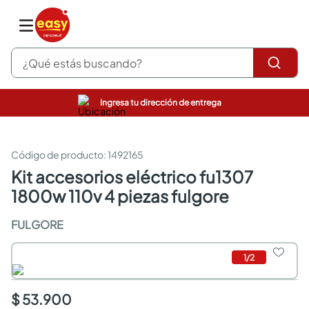
¿Qué estás buscando?
Ingresa tu dirección de entrega
pinturas
closet
cocinas integrales
:
1492165
sanitarios
kit accesorios eléctrico fu1307
comedor
1800w 110v 4 piezas fulgore
escritorio
pisos
FULGORE
armarios closet
comedores
neveras
1
/
2
$ 53.900