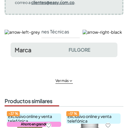
correo a
clientes@easy.com.co
.
Especificaciones Técnicas
Comentarios y valor
Marca
FULGORE
Ver más
Productos similares
-
37
%
-
17
%
Exclusivo online y venta
Exclusivo online y venta
telefónica
telefónica
Ahorro en grande