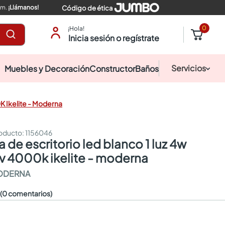
pm.
¡Llámanos!
Código de ética
0
¡Hola!
Inicia sesión o regístrate
Servicios
Muebles y Decoración
Constructor
Baños
K Ikelite - Moderna
:
1156046
 4000k ikelite - moderna
MODERNA
☆
(0 comentarios)