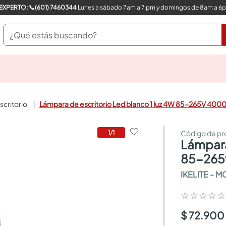
COMPRA CON UN EXPERTO: 📞(601) 7460344
Lunes a sábado 7am a 7 pm y domingos de 8am a 6
¿Qué estás buscando?
pinturas
closet
cocinas integrales
scritorio
Lámpara de escritorio Led blanco 1 luz 4W 85-265V 4000
sanitarios
comedor
escritorio
1
/
1
lámpara de escritorio led blanco 1 luz 4w
pisos
armarios closet
85-265v
comedores
IKELITE - 
neveras
☆
☆
☆
☆
$ 72.900