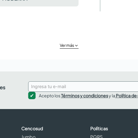
Ver más
des
Acepto los
Términos y condiciones
y la
Política de
Cencosud
Políticas
Jumbo
PQRS