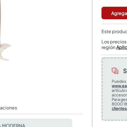
Agregar
Este produc
Los precio
región
Apli
S
Puedes 
www.ea
artículo
accesor
Para ges
8000 18
raciones
cliente
 - MODERNA