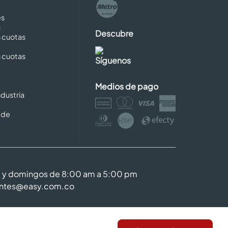
es
s
Descubre
s cuotas
s cuotas
Síguenos
Medios de pago
dustria
 de
m y domingos de 8:00 am a 5:00 pm
entes@easy.com.co