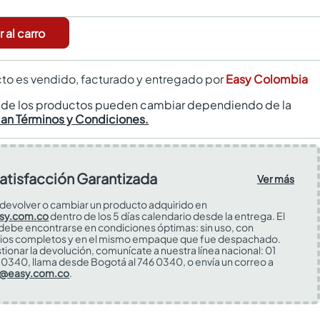
 al carro
to es vendido, facturado y entregado por
Easy Colombia
s de los productos pueden cambiar dependiendo de la
can Términos y Condiciones.
atisfacción Garantizada
Ver más
devolver o cambiar un producto adquirido en
sy.com.co
dentro de los 5 días calendario desde la entrega. El
 debe encontrarse en condiciones óptimas: sin uso, con
ios completos y en el mismo empaque que fue despachado.
tionar la devolución, comunícate a nuestra línea nacional: 01
0340, llama desde Bogotá al 746 0340, o envía un correo a
s@easy.com.co
.