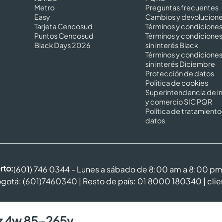
Metro
Preguntas frecuentes
Easy
Cambios y devolucion
Tarjeta Cencosud
Términos y condicione
Puntos Cencosud
Términos y condicione
Black Days 2026
sin interés Black
Términos y condicione
sin interés Diciembre
Protección de datos
Política de cookies
Superintendencia de in
y comercio SIC PQR
Política de tratamiento
datos
rto:
(601) 746 0344 - Lunes a sábado de 8:00 am a 8:00 p
gotá: (601)7460340 | Resto de país: 01 8000 180340 |
cli