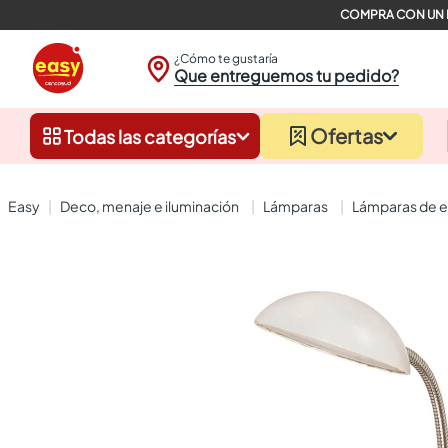
¿Cómo te gustaría
Que entreguemos tu pedido?
Ofertas
Todas las categorías
deco, menaje e iluminación
lámparas
lámparas de e