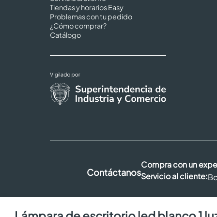
Tiendas y horarios Easy
Problemas con tu pedido
¿Cómo comprar?
Catálogo
Compra con un expe
Contáctanos
Servicio al cliente:
Bo
lámpara de escritorio led blanco 1 luz 4w 85-265v