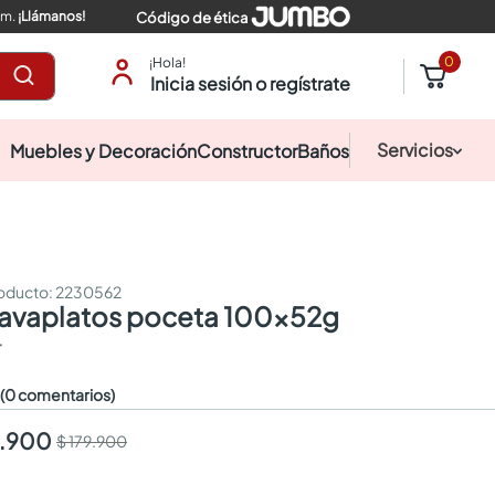
pm.
¡Llámanos!
Código de ética
0
¡Hola!
Inicia sesión o regístrate
Servicios
Muebles y Decoración
Constructor
Baños
:
2230562
 lavaplatos poceta 100x52g
T
☆
(0 comentarios)
6.900
$ 179.900