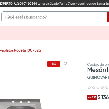
COMPRA CON UN EXPERTO: 📞(601) 7460344
Lunes a sábado 7am a 7 pm y domingos de 8am a 6
¿Qué estás buscando?
pinturas
closet
cocinas integrales
vaplatos Poceta 100x52g
sanitarios
comedor
escritorio
1
/
3
mesón
pisos
armarios closet
GUINOVAR
comedores
neveras
☆
☆
☆
☆
$ 13
-
23
%