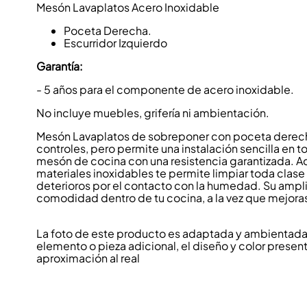
Mesón Lavaplatos Acero Inoxidable
Poceta Derecha.
Escurridor Izquierdo
Garantía:
- 5 años para el componente de acero inoxidable.
No incluye muebles, grifería ni ambientación.
Mesón Lavaplatos de sobreponer con poceta derecha 
controles, pero permite una instalación sencilla en 
mesón de cocina con una resistencia garantizada. 
materiales inoxidables te permite limpiar toda clase 
deterioros por el contacto con la humedad. Su ampli
comodidad dentro de tu cocina, a la vez que mejoras
La foto de este producto es adaptada y ambientada p
elemento o pieza adicional, el diseño y color present
aproximación al real