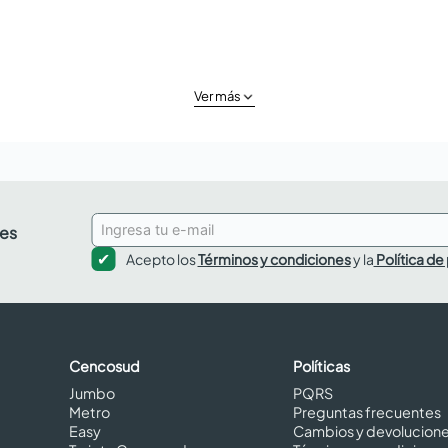
Ver más
des
Acepto los
Términos y condiciones
y la
Política de
Cencosud
Políticas
Jumbo
PQRS
Metro
Preguntas frecuentes
Easy
Cambios y devolucion