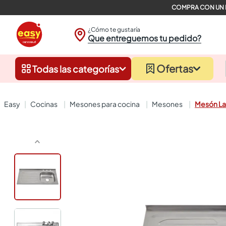
¿Cómo te gustaría
Que entreguemos tu pedido?
Ofertas
Todas las categorías
cocinas
mesones para cocina
mesones
Mesón La