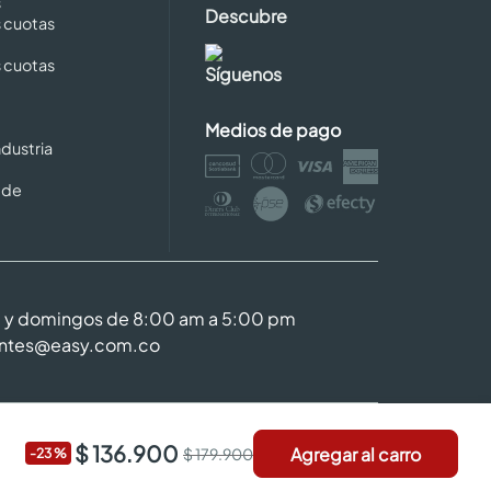
s
Descubre
s cuotas
s cuotas
Síguenos
Medios de pago
dustria
 de
m y domingos de 8:00 am a 5:00 pm
entes@easy.com.co
$ 136.900
Agregar al carro
$ 179.900
-
23
%
Código de ética