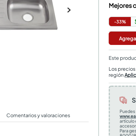
Mejores o
-
33
%
Agregar
Este produc
Los precio
región
Apli
S
Puedes 
Comentarios y valoraciones
www.ea
artículo
accesor
Para ges
8000 18