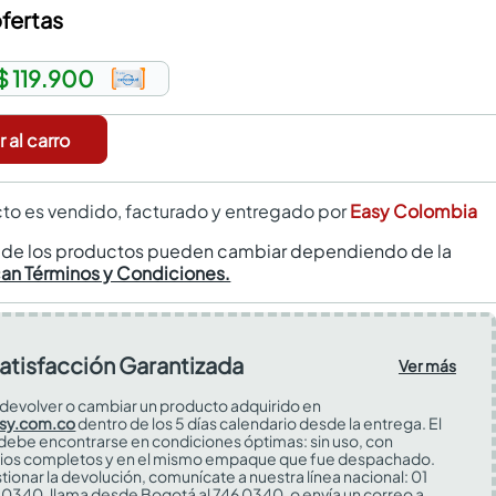
fertas
$ 119.900
 al carro
to es vendido, facturado y entregado por
Easy Colombia
s de los productos pueden cambiar dependiendo de la
can Términos y Condiciones.
atisfacción Garantizada
Ver más
devolver o cambiar un producto adquirido en
sy.com.co
dentro de los 5 días calendario desde la entrega. El
 debe encontrarse en condiciones óptimas: sin uso, con
ios completos y en el mismo empaque que fue despachado.
tionar la devolución, comunícate a nuestra línea nacional: 01
0340, llama desde Bogotá al 746 0340, o envía un correo a