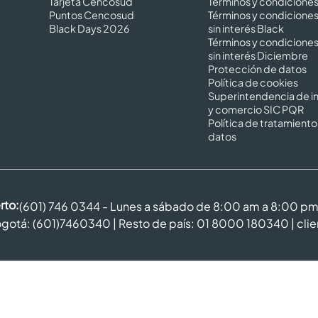
Tarjeta Cencosud
Términos y condicione
Puntos Cencosud
Términos y condicione
Black Days 2026
sin interés Black
Términos y condicione
sin interés Diciembre
Protección de datos
Política de cookies
Superintendencia de in
y comercio SIC PQR
Política de tratamiento
datos
rto:
(601) 746 0344 - Lunes a sábado de 8:00 am a 8:00 p
gotá: (601)7460340 | Resto de país: 01 8000 180340 |
cli
6 Cencosud - Easy
Términos y Condiciones |
Seguridad y Privacidad |