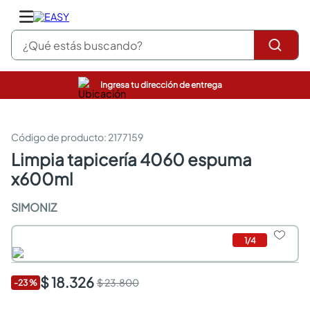
¿Qué estás buscando?
Ingresa tu dirección de entrega
pinturas
closet
cocinas integrales
:
2177159
sanitarios
limpia tapicería 4060 espuma
comedor
x600ml
escritorio
pisos
SIMONIZ
armarios closet
comedores
neveras
1
/
4
$ 18.326
$ 23.800
-
23
%