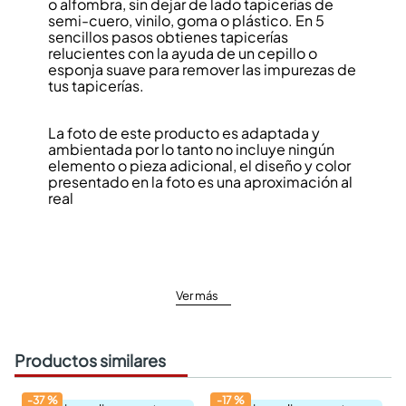
o alfombra, sin dejar de lado tapicerías de
semi-cuero, vinilo, goma o plástico. En 5
sencillos pasos obtienes tapicerías
relucientes con la ayuda de un cepillo o
esponja suave para remover las impurezas de
tus tapicerías.
La foto de este producto es adaptada y
ambientada por lo tanto no incluye ningún
elemento o pieza adicional, el diseño y color
presentado en la foto es una aproximación al
real
Ver más
Productos similares
-
37
%
-
17
%