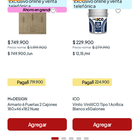
Exclusivo online y venta
Exclusivo online y venta
telefónica
telefónica
Ahorro en grande
$ 749.900
$ 229.900
$ 1.199.900
$ 279.990
$
749
.
900
/
un
$
12
,
15
/
ml
Paga
Paga
$ 719.900
$ 224.900
M+DESIGN
ICO
Armario 6 Puertas 2 Cajones 
Vinilo  ViniliICO Tipo 1 Acrílica 
180x46 x182 Nuez
Blanco x5Galones
Agregar
Agregar