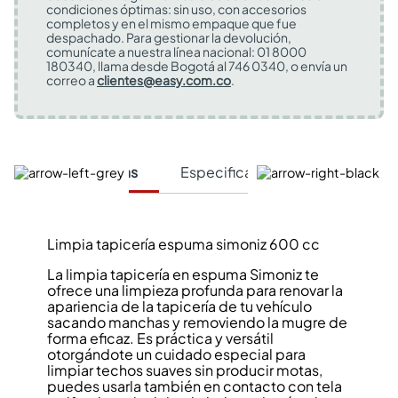
condiciones óptimas: sin uso, con accesorios
completos y en el mismo empaque que fue
despachado. Para gestionar la devolución,
comunícate a nuestra línea nacional: 01 8000
180340, llama desde Bogotá al 746 0340, o envía un
correo a
clientes@easy.com.co
.
Características
Especificaciones Técnicas
Limpia tapicería espuma simoniz 600 cc
La limpia tapicería en espuma Simoniz te
ofrece una limpieza profunda para renovar la
apariencia de la tapicería de tu vehículo
sacando manchas y removiendo la mugre de
forma eficaz. Es práctica y versátil
otorgándote un cuidado especial para
limpiar techos suaves sin producir motas,
puedes usarla también en contacto con tela