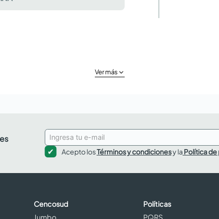
Ver más
des
Acepto los
Términos y condiciones
y la
Política de
Cencosud
Políticas
Jumbo
PQRS