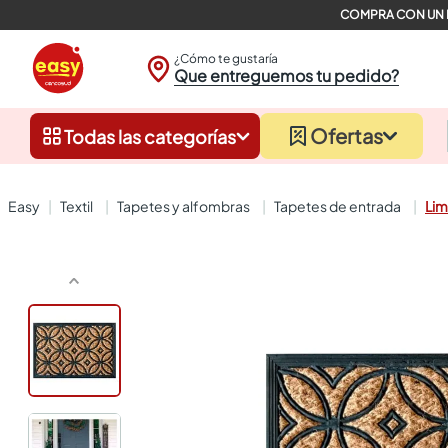
¿Cómo te gustaría
Que entreguemos tu pedido?
Ofertas
Todas las categorías
textil
tapetes y alfombras
tapetes de entrada
Lim