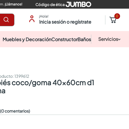
pm.
¡Llámanos!
Código de ética
0
¡Hola!
Inicia sesión o regístrate
Servicios
Muebles y Decoración
Constructor
Baños
:
1399612
na
☆
(0 comentarios)