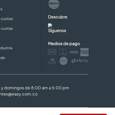
es
s
Descubre
s cuotas
s cuotas
Síguenos
Medios de pago
dustria
 de
m y domingos de 8:00 am a 5:00 pm
entes@easy.com.co