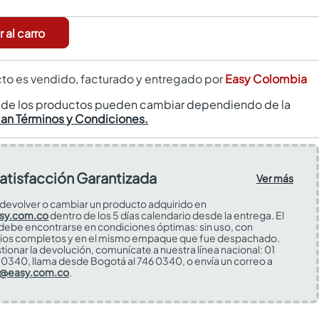
 al carro
to es vendido, facturado y entregado por
Easy Colombia
s de los productos pueden cambiar dependiendo de la
can Términos y Condiciones.
atisfacción Garantizada
Ver más
devolver o cambiar un producto adquirido en
sy.com.co
dentro de los 5 días calendario desde la entrega. El
 debe encontrarse en condiciones óptimas: sin uso, con
ios completos y en el mismo empaque que fue despachado.
tionar la devolución, comunícate a nuestra línea nacional: 01
0340, llama desde Bogotá al 746 0340, o envía un correo a
s@easy.com.co
.