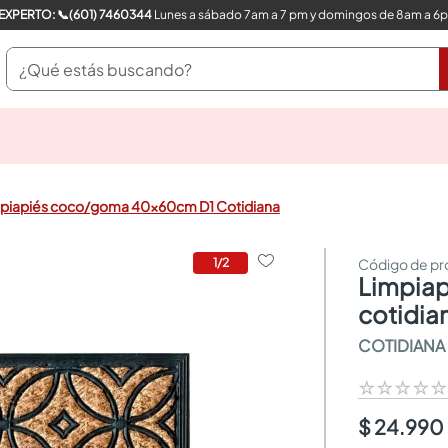
COMPRA CON UN EXPERTO: 📞(601) 7460344
Lunes a sábado 7am a 7 pm y domingos de 8am a 6
¿Qué estás buscando?
pinturas
closet
cocinas integrales
piapiés coco/goma 40x60cm D1 Cotidiana
sanitarios
comedor
escritorio
1
/
2
limpiapiés coco/goma 40x60cm d1
pisos
armarios closet
cotidia
comedores
COTIDIANA
neveras
☆
☆
☆
☆
$ 24.990