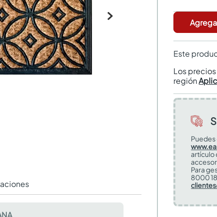
Agregar
Este produc
Los precio
región
Apli
S
Puedes 
www.ea
artículo
accesor
Para ges
8000 18
raciones
cliente
ANA