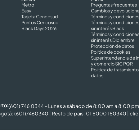
Metro
Preguntas frecuentes
Easy
Cambios y devolucion
Tarjeta Cencosud
Términos y condicione
Puntos Cencosud
Términos y condicione
Black Days 2026
sin interés Black
Términos y condicione
sin interés Diciembre
Protección de datos
Política de cookies
Superintendencia de in
y comercio SIC PQR
Política de tratamiento
datos
rto:
(601) 746 0344 - Lunes a sábado de 8:00 am a 8:00 p
gotá: (601)7460340 | Resto de país: 01 8000 180340 |
cli