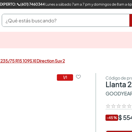
COMPRA CON UN EXPERTO: 📞(601) 7460344
Lunes a sábado 7am a 7 pm y domingos de 8am a 6
¿Qué estás buscando?
pinturas
closet
cocinas integrales
 235/75 R15 109S Xl Direction Suv 2
sanitarios
comedor
escritorio
1
/
1
llanta 
pisos
armarios closet
GOODYEA
comedores
neveras
☆
☆
☆
☆
$ 55
-
45
%