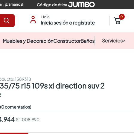
pm.
¡Llámanos!
Código de ética
0
¡Hola!
Inicia sesión o regístrate
Servicios
Muebles y Decoración
Constructor
Baños
:
1389318
235/75 r15 109s xl direction suv 2
R
☆
(0 comentarios)
4.944
$ 1.008.990