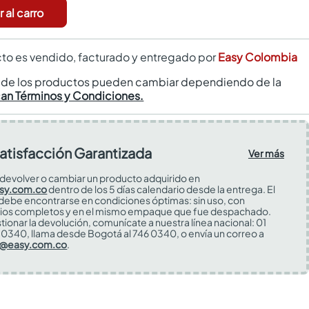
 al carro
to es vendido, facturado y entregado por
Easy Colombia
s de los productos pueden cambiar dependiendo de la
can Términos y Condiciones.
atisfacción Garantizada
Ver más
devolver o cambiar un producto adquirido en
sy.com.co
dentro de los 5 días calendario desde la entrega. El
 debe encontrarse en condiciones óptimas: sin uso, con
ios completos y en el mismo empaque que fue despachado.
tionar la devolución, comunícate a nuestra línea nacional: 01
0340, llama desde Bogotá al 746 0340, o envía un correo a
s@easy.com.co
.