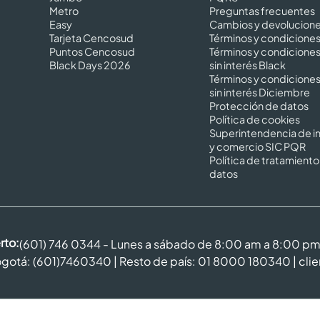
Metro
Preguntas frecuentes
Easy
Cambios y devolucion
Tarjeta Cencosud
Términos y condicione
Puntos Cencosud
Términos y condicione
Black Days 2026
sin interés Black
Términos y condicione
sin interés Diciembre
Protección de datos
Política de cookies
Superintendencia de in
y comercio SIC PQR
Política de tratamiento
datos
rto:
(601) 746 0344 - Lunes a sábado de 8:00 am a 8:00 p
gotá: (601)7460340 | Resto de país: 01 8000 180340 |
cli