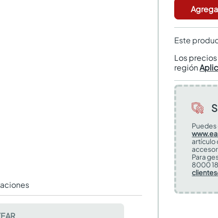
Agregar
Este produc
Los precio
región
Apli
S
Puedes 
www.ea
artículo
accesor
Para ges
8000 18
cliente
raciones
EAR