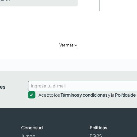
Ver más
des
Acepto los
Términos y condiciones
y la
Política de
Cencosud
Políticas
Jumbo
PQRS