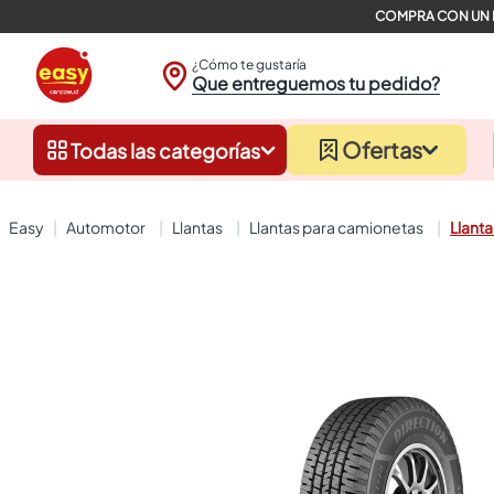
¿Cómo te gustaría
Que entreguemos tu pedido?
Ofertas
Todas las categorías
automotor
llantas
llantas para camionetas
Llanta