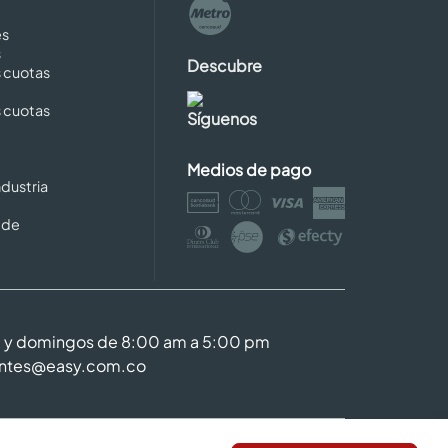
es
s
Descubre
s cuotas
s cuotas
Síguenos
Medios de pago
dustria
 de
m y domingos de 8:00 am a 5:00 pm
entes@easy.com.co