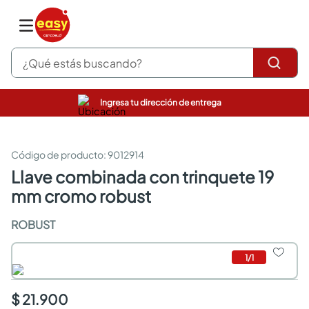
¿Qué estás buscando?
Ingresa tu dirección de entrega
pinturas
closet
cocinas integrales
:
9012914
sanitarios
llave combinada con trinquete 19
comedor
mm cromo robust
escritorio
pisos
ROBUST
armarios closet
comedores
neveras
1
/
1
$ 21.900