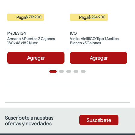
Paga
Paga
$ 719.900
$ 224.900
M+DESIGN
ICO
Armario 6 Puertas 2 Cajones 
Vinilo  ViniliICO Tipo 1 Acrílica 
180x46 x182 Nuez
Blanco x5Galones
Agregar
Agregar
Suscríbete a nuestras
Suscríbete
ofertas y novedades