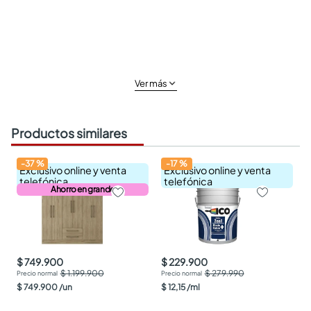
Ver más
Productos similares
-
37
%
-
17
%
Exclusivo online y venta
Exclusivo online y venta
telefónica
telefónica
Ahorro en grande
$ 749.900
$ 229.900
$ 1.199.900
$ 279.990
$
749
.
900
/
un
$
12
,
15
/
ml