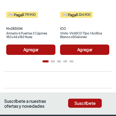
Paga
Paga
$ 719.900
$ 224.900
M+DESIGN
ICO
Armario 6 Puertas 2 Cajones 
Vinilo  ViniliICO Tipo 1 Acrílica 
180x46 x182 Nuez
Blanco x5Galones
Agregar
Agregar
Suscríbete a nuestras
Suscríbete
ofertas y novedades