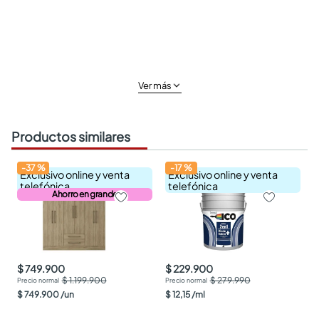
Ver más
Productos similares
-
37
%
-
17
%
Exclusivo online y venta
Exclusivo online y venta
telefónica
telefónica
Ahorro en grande
$ 749.900
$ 229.900
$ 1.199.900
$ 279.990
$
749
.
900
/
un
$
12
,
15
/
ml