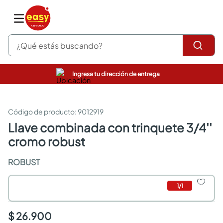
¿Qué estás buscando?
Ingresa tu dirección de entrega
pinturas
closet
cocinas integrales
:
9012919
sanitarios
llave combinada con trinquete 3/4''
comedor
cromo robust
escritorio
pisos
ROBUST
comedores
armarios closet
neveras
1
/
1
$ 26.900