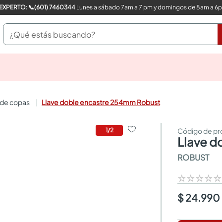
COMPRA CON UN EXPERTO: 📞(601) 7460344
Lunes a sábado 7am a 7 pm y domingos de 8am a 6
¿Qué estás buscando?
pinturas
closet
cocinas integrales
o de copas
Llave doble encastre 254mm Robust
sanitarios
comedor
escritorio
1
/
2
llave 
pisos
comedores
ROBUST
armarios closet
neveras
☆
☆
☆
☆
$ 24.990