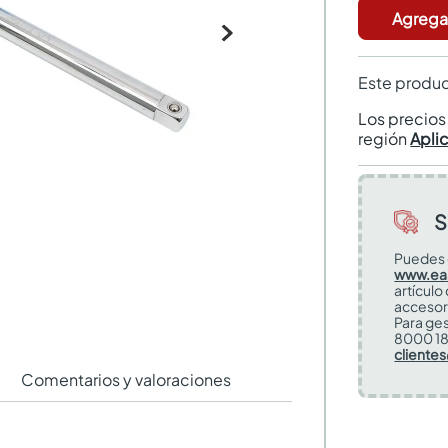
Agregar
Este produc
Los precio
región
Apli
S
Puedes 
www.ea
artículo
accesor
Para ges
8000 18
cliente
Comentarios y valoraciones