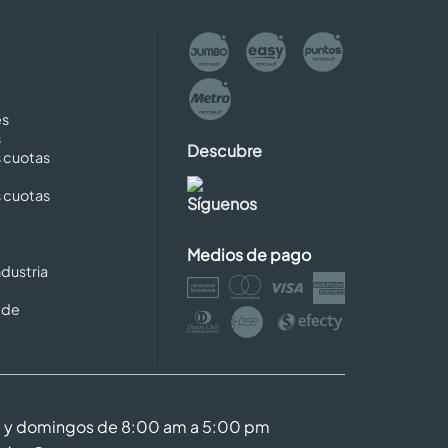
es
s
Descubre
s cuotas
s cuotas
Síguenos
Medios de pago
dustria
 de
m y domingos de 8:00 am a 5:00 pm