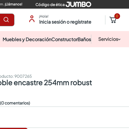
pm.
¡Llámanos!
Código de ética
0
¡Hola!
Inicia sesión o regístrate
Servicios
Muebles y Decoración
Constructor
Baños
:
9007265
doble encastre 254mm robust
☆
(0 comentarios)