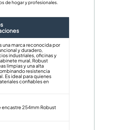
os de hogar y profesionales.
os
caciones
s una marca reconocida por
uncional y duradero,
os industriales, oficinas y
abinete mural, Robust
as limpias y una alta
ombinando resistencia
l. Es ideal para quienes
ateriales confiables en
e encastre 254mm Robust