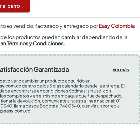
 al carro
to es vendido, facturado y entregado por
Easy Colombia
s de los productos pueden cambiar dependiendo de la
can Términos y Condiciones.
atisfacción Garantizada
Ver más
devolver o cambiar un producto adquirido en
sy.com.co
dentro de los 5 días calendario desde la entrega. El
 debe encontrarse en condiciones óptimas: sin uso, con
ios completos y en el mismo empaque que fue despachado.
tionar la devolución, comunícate a nuestra línea nacional: 01
0340, llama desde Bogotá al 746 0340, o envía un correo a
s@easy.com.co
.