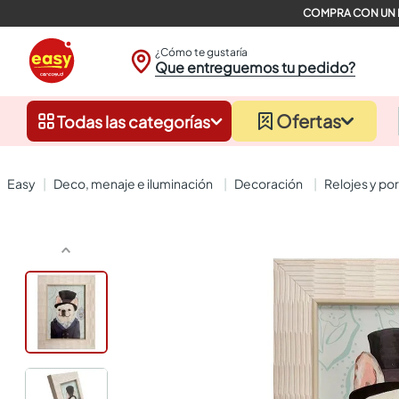
¿Cómo te gustaría
Que entreguemos tu pedido?
Ofertas
Todas las categorías
deco, menaje e iluminación
decoración
relojes y po