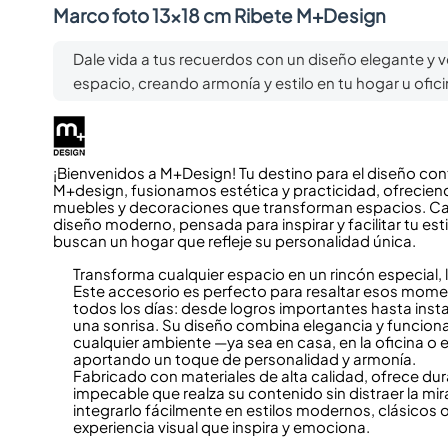
Marco foto 13x18 cm Ribete M+Design
Dale vida a tus recuerdos con un diseño elegante y ve
espacio, creando armonía y estilo en tu hogar u ofici
¡Bienvenidos a M+Design! Tu destino para el diseño co
M+design, fusionamos estética y practicidad, ofrecien
muebles y decoraciones que transforman espacios. Cad
diseño moderno, pensada para inspirar y facilitar tu esti
buscan un hogar que refleje su personalidad única.
Transforma cualquier espacio en un rincón especial, l
Este accesorio es perfecto para resaltar esos mome
todos los días: desde logros importantes hasta inst
una sonrisa. Su diseño combina elegancia y funcion
cualquier ambiente —ya sea en casa, en la oficina o 
aportando un toque de personalidad y armonía.
Fabricado con materiales de alta calidad, ofrece du
impecable que realza su contenido sin distraer la mir
integrarlo fácilmente en estilos modernos, clásicos 
experiencia visual que inspira y emociona.