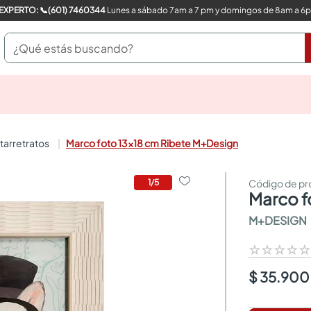
COMPRA CON UN EXPERTO: 📞(601) 7460344
Lunes a sábado 7am a 7 pm y domingos de 8am a 6
¿Qué estás buscando?
pinturas
closet
cocinas integrales
rtarretratos
Marco foto 13x18 cm Ribete M+Design
sanitarios
comedor
escritorio
1
/
5
marco 
pisos
armarios closet
M+DESIGN
comedores
neveras
☆
☆
☆
☆
$ 35.900