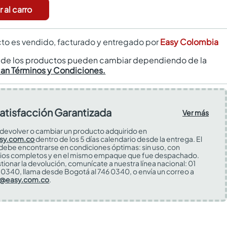
 al carro
to es vendido, facturado y entregado por
Easy Colombia
s de los productos pueden cambiar dependiendo de la
can Términos y Condiciones.
atisfacción Garantizada
Ver más
devolver o cambiar un producto adquirido en
sy.com.co
dentro de los 5 días calendario desde la entrega. El
 debe encontrarse en condiciones óptimas: sin uso, con
ios completos y en el mismo empaque que fue despachado.
tionar la devolución, comunícate a nuestra línea nacional: 01
0340, llama desde Bogotá al 746 0340, o envía un correo a
s@easy.com.co
.