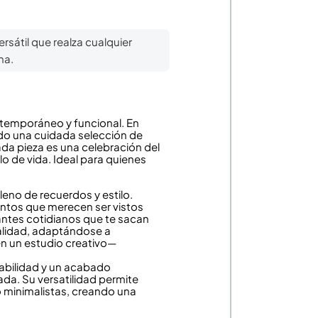
rsátil que realza cualquier
na.
ntemporáneo y funcional. En
do una cuidada selección de
a pieza es una celebración del
lo de vida. Ideal para quienes
leno de recuerdos y estilo.
ntos que merecen ser vistos
antes cotidianos que te sacan
alidad, adaptándose a
en un estudio creativo—
rabilidad y un acabado
ada. Su versatilidad permite
o minimalistas, creando una