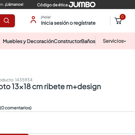
pm.
¡Llámanos!
Código de ética
0
¡Hola!
Inicia sesión o regístrate
Servicios
Muebles y Decoración
Constructor
Baños
:
1435934
foto 13x18 cm ribete m+design
☆
(0 comentarios)