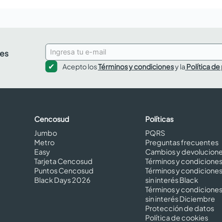
des
Acepto los
Términos y condiciones
y la
Política de
Cencosud
Políticas
Jumbo
PQRS
Metro
Preguntas frecuentes
Easy
Cambios y devolucion
Tarjeta Cencosud
Términos y condicione
Puntos Cencosud
Términos y condicione
Black Days 2026
sin interés Black
Términos y condicione
sin interés Diciembre
Protección de datos
Política de cookies