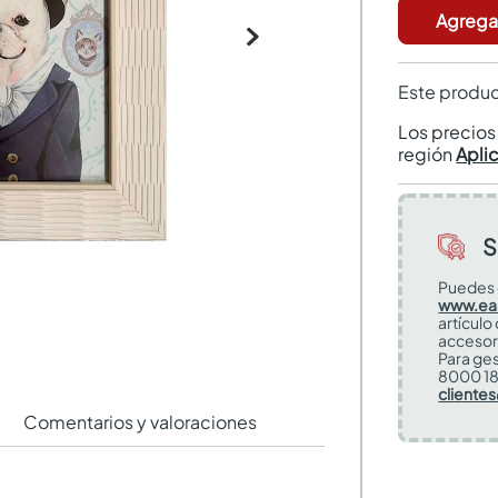
Agregar
Este produc
Los precio
región
Apli
S
Puedes 
www.ea
artículo
accesor
Para ges
8000 18
cliente
Comentarios y valoraciones