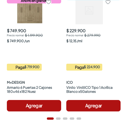
Ahorro en grande
$ 749.900
$ 229.900
$ 1.199.900
$ 279.990
$
749
.
900
/
un
$
12
,
15
/
ml
Paga
Paga
$ 719.900
$ 224.900
M+DESIGN
ICO
Armario 6 Puertas 2 Cajones 
Vinilo  ViniliICO Tipo 1 Acrílica 
180x46 x182 Nuez
Blanco x5Galones
Agregar
Agregar