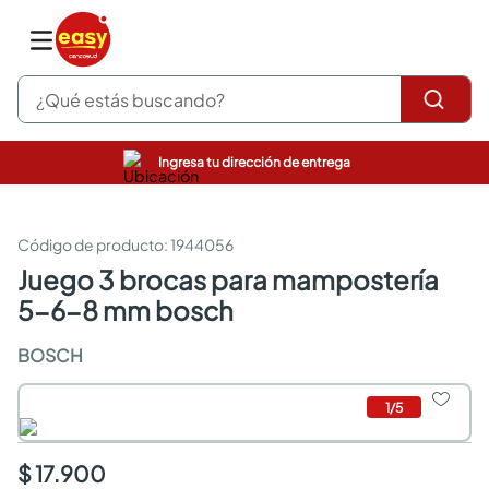
¿Qué estás buscando?
Ingresa tu dirección de entrega
pinturas
closet
cocinas integrales
:
1944056
sanitarios
juego 3 brocas para mampostería
comedor
5-6-8 mm bosch
escritorio
pisos
BOSCH
comedores
armarios closet
neveras
1
/
5
$ 17.900