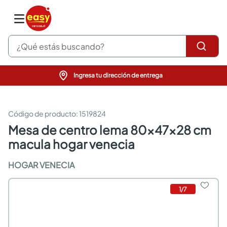
¿Qué estás buscando?
Ingresa tu dirección de entrega
pinturas
closet
cocinas integrales
:
1519824
sanitarios
mesa de centro lema 80x47x28 cm
comedor
macula hogar venecia
escritorio
pisos
HOGAR VENECIA
armarios closet
comedores
neveras
1
/
7