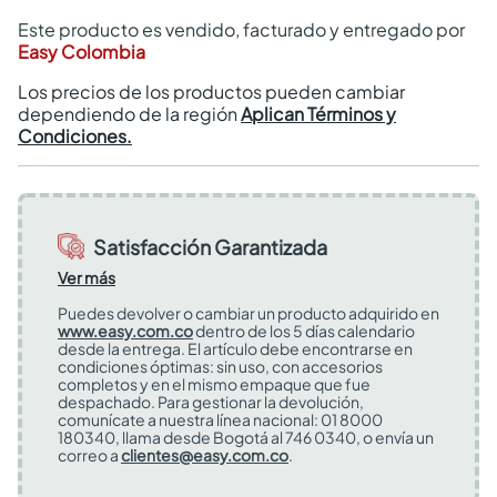
Este producto es vendido, facturado y entregado por
Easy Colombia
Los precios de los productos pueden cambiar
dependiendo de la región
Aplican Términos y
Condiciones.
Satisfacción Garantizada
Ver más
Puedes devolver o cambiar un producto adquirido en
www.easy.com.co
dentro de los 5 días calendario
desde la entrega. El artículo debe encontrarse en
condiciones óptimas: sin uso, con accesorios
completos y en el mismo empaque que fue
despachado. Para gestionar la devolución,
comunícate a nuestra línea nacional: 01 8000
180340, llama desde Bogotá al 746 0340, o envía un
correo a
clientes@easy.com.co
.