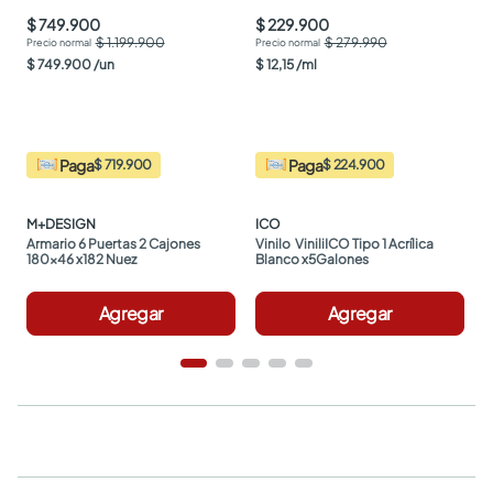
$ 749.900
$ 229.900
$ 1.199.900
$ 279.990
$
749
.
900
/
un
$
12
,
15
/
ml
Paga
Paga
$ 719.900
$ 224.900
M+DESIGN
ICO
Armario 6 Puertas 2 Cajones 
Vinilo  ViniliICO Tipo 1 Acrílica 
180x46 x182 Nuez
Blanco x5Galones
Agregar
Agregar