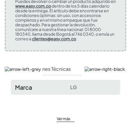
Puedes devolver o cambiar un producto adquirido en
www.easy.com.co
dentro de los 5 días calendario
desde la entrega. El artículo debe encontrarse en
condiciones óptimas: sin uso, con accesorios
completos y en el mismo empaque que fue
despachado. Para gestionar la devolución,
comunícate a nuestra línea nacional: 01 8000
180340, llama desde Bogotá al 746 0340, o envía un
correo a
clientes@easy.com.co
.
Especificaciones Técnicas
Comentarios y valor
Marca
LG
Ver más