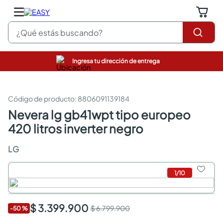
¿Qué estás buscando?
Ingresa tu dirección de entrega
pinturas
closet
cocinas integrales
:
8806091139184
sanitarios
nevera lg gb41wpt tipo europeo
comedor
420 litros inverter negro
escritorio
pisos
LG
armarios closet
comedores
neveras
1
/
10
$ 3.399.900
$ 6.799.900
-
50
%