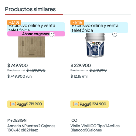
Productos similares
-
37
%
-
17
%
Exclusivo online y venta
Exclusivo online y venta
telefónica
telefónica
Ahorro en grande
$ 749.900
$ 229.900
$ 1.199.900
$ 279.990
$
749
.
900
/
un
$
12
,
15
/
ml
Paga
Paga
$ 719.900
$ 224.900
M+DESIGN
ICO
Armario 6 Puertas 2 Cajones 
Vinilo  ViniliICO Tipo 1 Acrílica 
180x46 x182 Nuez
Blanco x5Galones