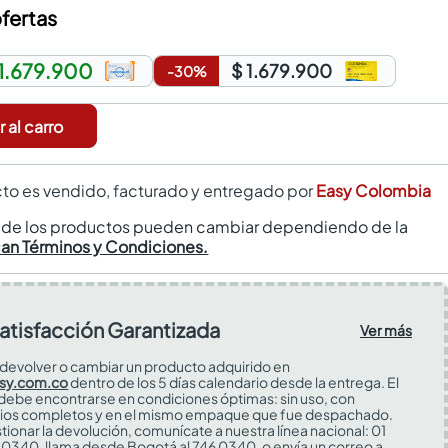
fertas
 1.679.900
$ 1.679.900
-
30
%
 al carro
to es vendido, facturado y entregado por
Easy Colombia
s de los productos pueden cambiar dependiendo de la
can Términos y Condiciones.
atisfacción Garantizada
Ver más
devolver o cambiar un producto adquirido en
sy.com.co
dentro de los 5 días calendario desde la entrega. El
 debe encontrarse en condiciones óptimas: sin uso, con
ios completos y en el mismo empaque que fue despachado.
tionar la devolución, comunícate a nuestra línea nacional: 01
0340, llama desde Bogotá al 746 0340, o envía un correo a