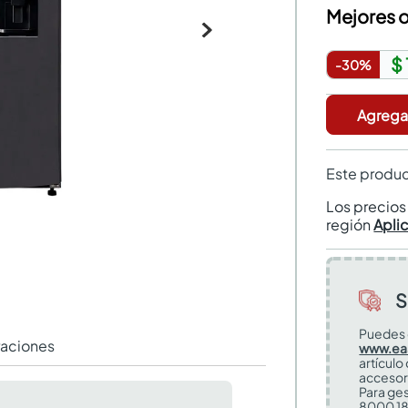
Mejores o
$
-
30
%
Agregar
Este produc
Los precio
región
Apli
S
Puedes 
raciones
www.ea
artículo
accesor
Para ges
8000 18