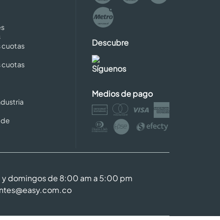
es
s
Descubre
s cuotas
s cuotas
Síguenos
Medios de pago
dustria
 de
m y domingos de 8:00 am a 5:00 pm
entes@easy.com.co