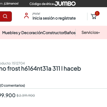
pm.
¡Llámanos!
Código de ética
0
¡Hola!
Inicia sesión o regístrate
Servicios
Muebles y Decoración
Constructor
Baños
:
1512704
 no frost h6164nt31a 311 l haceb
☆
(0 comentarios)
799.900
$ 2.391.900