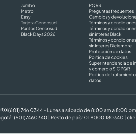
Jumbo
PQRS
Metro
Preguntas frecuentes
Easy
Cambios y devolucion
Tarjeta Cencosud
Términos y condicione
Puntos Cencosud
Términos y condicione
Black Days 2026
sin interés Black
Términos y condicione
sin interés Diciembre
Protección de datos
Política de cookies
Superintendencia de in
y comercio SIC PQR
Política de tratamiento
datos
rto:
(601) 746 0344 - Lunes a sábado de 8:00 am a 8:00 p
gotá: (601)7460340 | Resto de país: 01 8000 180340 |
cli