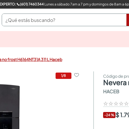
COMPRA CON UN EXPERTO: 📞(601) 7460344
Lunes a sábado 7am a 7 pm y domingos de 8am a 6
¿Qué estás buscando?
pinturas
closet
cocinas integrales
 no frost H6164NT31A 311 L Haceb
sanitarios
comedor
escritorio
1
/
8
nevera
pisos
armarios closet
HACEB
comedores
neveras
☆
☆
☆
☆
$ 1.
-
24
%