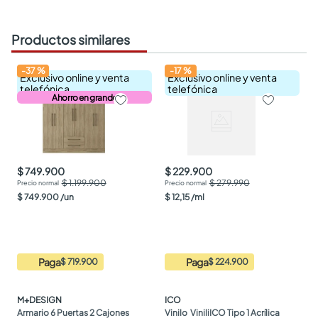
Productos similares
-
37
%
-
17
%
Exclusivo online y venta
Exclusivo online y venta
telefónica
telefónica
Ahorro en grande
$ 749.900
$ 229.900
$ 1.199.900
$ 279.990
$
749
.
900
/
un
$
12
,
15
/
ml
Paga
Paga
$ 719.900
$ 224.900
M+DESIGN
ICO
Armario 6 Puertas 2 Cajones 
Vinilo  ViniliICO Tipo 1 Acrílica 