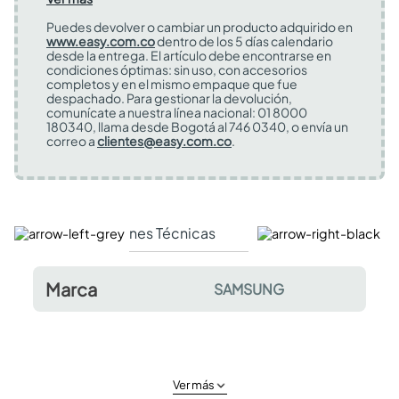
Puedes devolver o cambiar un producto adquirido en
www.easy.com.co
dentro de los 5 días calendario
desde la entrega. El artículo debe encontrarse en
condiciones óptimas: sin uso, con accesorios
completos y en el mismo empaque que fue
despachado. Para gestionar la devolución,
comunícate a nuestra línea nacional: 01 8000
180340, llama desde Bogotá al 746 0340, o envía un
correo a
clientes@easy.com.co
.
Especificaciones Técnicas
Comentarios y valor
Marca
SAMSUNG
Ver más