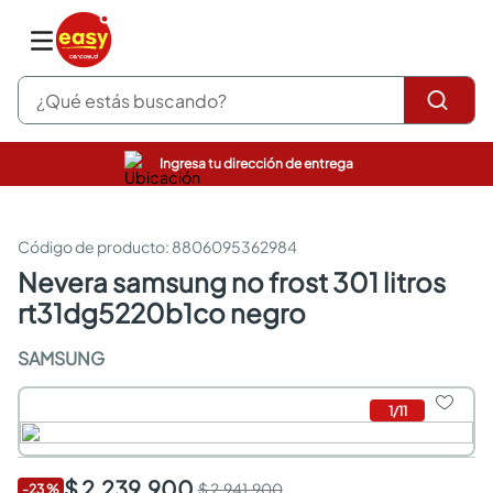
¿Qué estás buscando?
Ingresa tu dirección de entrega
pinturas
closet
cocinas integrales
:
8806095362984
sanitarios
nevera samsung no frost 301 litros
comedor
rt31dg5220b1co negro
escritorio
pisos
SAMSUNG
armarios closet
comedores
neveras
1
/
11
$ 2.239.900
$ 2.941.900
-
23
%