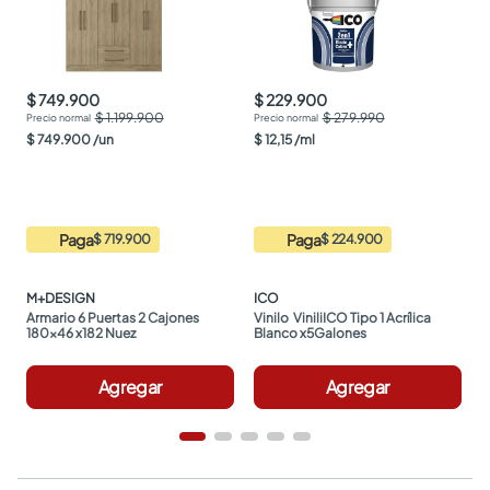
$ 749.900
$ 229.900
$ 1.199.900
$ 279.990
$
749
.
900
/
un
$
12
,
15
/
ml
Paga
Paga
$ 719.900
$ 224.900
M+DESIGN
ICO
Armario 6 Puertas 2 Cajones 
Vinilo  ViniliICO Tipo 1 Acrílica 
180x46 x182 Nuez
Blanco x5Galones
Agregar
Agregar