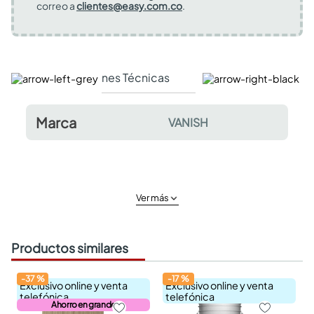
correo a
clientes@easy.com.co
.
Especificaciones Técnicas
Comentarios y valor
Marca
VANISH
Ver más
Productos similares
-
37
%
-
17
%
Exclusivo online y venta
Exclusivo online y venta
telefónica
telefónica
Ahorro en grande