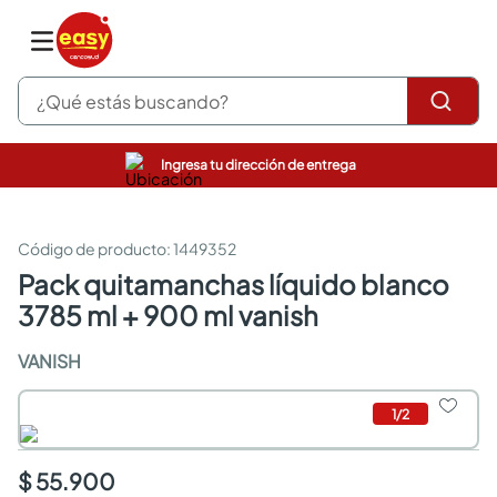
¿Qué estás buscando?
Ingresa tu dirección de entrega
pinturas
closet
cocinas integrales
:
1449352
sanitarios
pack quitamanchas líquido blanco
comedor
3785 ml + 900 ml vanish
escritorio
pisos
VANISH
armarios closet
comedores
neveras
1
/
2
$ 55.900