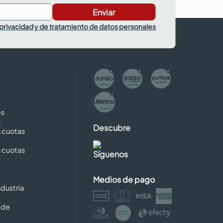
Enviar
 privacidad y de tratamiento de datos personales
es
s
Descubre
s cuotas
s cuotas
Síguenos
Medios de pago
dustria
 de