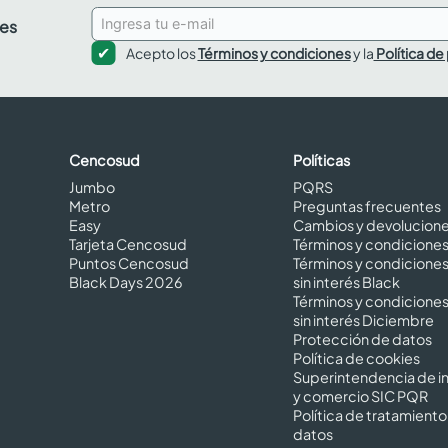
des
Acepto los
Términos y condiciones
y la
Política de
Cencosud
Políticas
Jumbo
PQRS
Metro
Preguntas frecuentes
Easy
Cambios y devolucion
Tarjeta Cencosud
Términos y condicione
Puntos Cencosud
Términos y condicione
Black Days 2026
sin interés Black
Términos y condicione
sin interés Diciembre
Protección de datos
Política de cookies
Superintendencia de in
y comercio SIC PQR
Política de tratamiento
datos