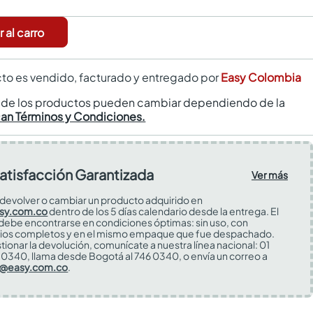
 al carro
to es vendido, facturado y entregado por
Easy Colombia
s de los productos pueden cambiar dependiendo de la
can Términos y Condiciones.
atisfacción Garantizada
Ver más
devolver o cambiar un producto adquirido en
sy.com.co
dentro de los 5 días calendario desde la entrega. El
 debe encontrarse en condiciones óptimas: sin uso, con
ios completos y en el mismo empaque que fue despachado.
tionar la devolución, comunícate a nuestra línea nacional: 01
0340, llama desde Bogotá al 746 0340, o envía un correo a
s@easy.com.co
.