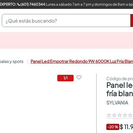
COMPRA CON UN EXPERTO: 📞(601) 7460344
Lunes a sábado 7am a 7 pm y domingos de 8am a 6
¿Qué estás buscando?
pinturas
closet
cocinas integrales
 balas y spots
Panel Led Empotrar Redondo 9W 6000K Luz Fría Blan
sanitarios
comedor
escritorio
1
/
1
panel led empotrar redondo 9w 6000k luz
pisos
armarios closet
fría bla
comedores
SYLVANIA
neveras
☆
☆
☆
☆
$ 11.
-
20
%