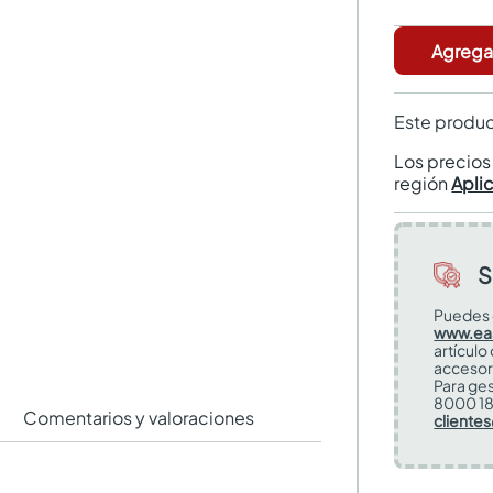
Agregar
Este produc
Los precio
región
Apli
S
Puedes 
www.ea
artículo
accesor
Para ges
8000 18
Comentarios y valoraciones
cliente