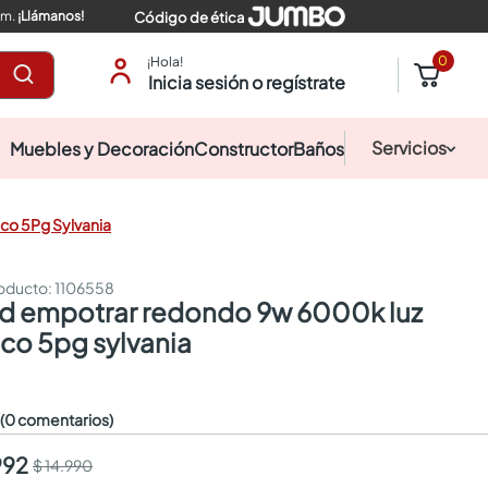
pm.
¡Llámanos!
Código de ética
0
¡Hola!
Inicia sesión o regístrate
Servicios
Muebles y Decoración
Constructor
Baños
co 5Pg Sylvania
:
1106558
nco 5pg sylvania
☆
(0 comentarios)
992
$ 14.990