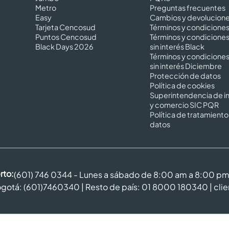
Metro
Preguntas frecuentes
Easy
Cambios y devolucion
Tarjeta Cencosud
Términos y condicione
Puntos Cencosud
Términos y condicione
Black Days 2026
sin interés Black
Términos y condicione
sin interés Diciembre
Protección de datos
Política de cookies
Superintendencia de in
y comercio SIC PQR
Política de tratamiento
datos
rto:
(601) 746 0344 - Lunes a sábado de 8:00 am a 8:00 p
gotá: (601)7460340 | Resto de país: 01 8000 180340 |
cli