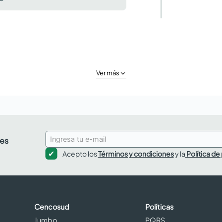
Ver más
des
Acepto los
Términos y condiciones
y la
Política de
Cencosud
Políticas
Jumbo
PQRS