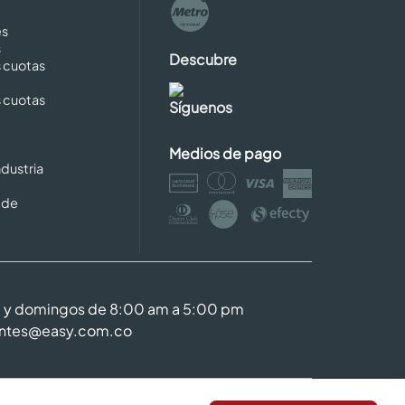
es
s
Descubre
s cuotas
s cuotas
Síguenos
Medios de pago
dustria
 de
m y domingos de 8:00 am a 5:00 pm
entes@easy.com.co