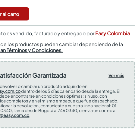
 al carro
to es vendido, facturado y entregado por
Easy Colombia
s de los productos pueden cambiar dependiendo de la
can Términos y Condiciones.
atisfacción Garantizada
Ver más
devolver o cambiar un producto adquirido en
sy.com.co
dentro de los 5 días calendario desde la entrega. El
 debe encontrarse en condiciones óptimas: sin uso, con
ios completos y en el mismo empaque que fue despachado.
tionar la devolución, comunícate a nuestra línea nacional: 01
0340, llama desde Bogotá al 746 0340, o envía un correo a
s@easy.com.co
.