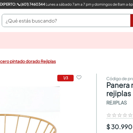
COMPRA CON UN EXPERTO: 📞(601) 7460344
Lunes a sábado 7am a 7 pm y domingos de 8am a 6
¿Qué estás buscando?
pinturas
closet
cocinas integrales
cero pintado dorado Rejiplas
sanitarios
comedor
escritorio
1
/
3
panera redonda acero pintado dorado
pisos
armarios closet
rejiplas
comedores
REJIPLAS
neveras
☆
☆
☆
☆
$ 30.990