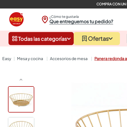
¿Cómo te gustaría
Que entreguemos tu pedido?
Ofertas
Todas las categorías
mesa y cocina
accesorios de mesa
Panera redonda a