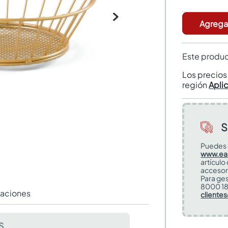
Agregar
Este produc
Los precio
región
Apli
S
Puedes 
www.ea
artículo
accesor
Para ges
8000 18
raciones
cliente
S