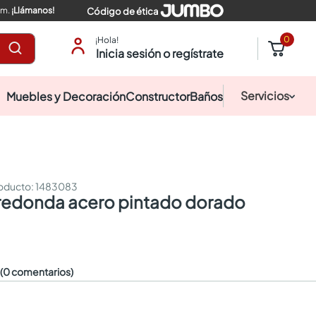
pm.
¡Llámanos!
Código de ética
0
¡Hola!
Inicia sesión o regístrate
Servicios
Muebles y Decoración
Constructor
Baños
:
1483083
☆
(0 comentarios)