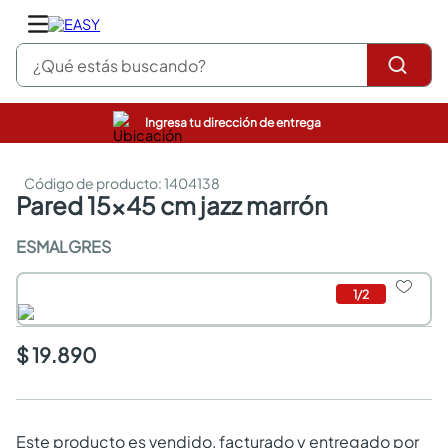
¿Qué estás buscando?
Ingresa tu dirección de entrega
pinturas
closet
:
1404138
cocinas integrales
pared 15x45 cm jazz marrón
sanitarios
comedor
ESMALGRES
escritorio
pisos
1
/
2
comedores
armarios closet
neveras
$ 19.890
Este producto es vendido, facturado y entregado por