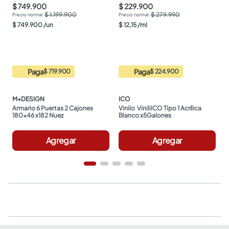
$ 749.900
$ 229.900
$ 1.199.900
$ 279.990
$
749
.
900
/
un
$
12
,
15
/
ml
Paga
Paga
$ 719.900
$ 224.900
M+DESIGN
ICO
Armario 6 Puertas 2 Cajones 
Vinilo  ViniliICO Tipo 1 Acrílica 
180x46 x182 Nuez
Blanco x5Galones
Agregar
Agregar