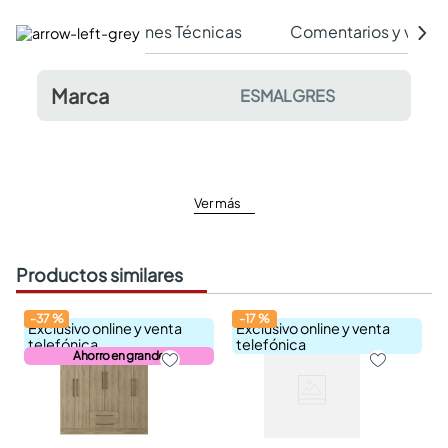
Especificaciones Técnicas
Comentarios y valor
Marca
ESMALGRES
Ver más
Productos similares
-
37
%
-
17
%
Exclusivo online y venta
Exclusivo online y venta
telefónica
telefónica
Ahorro en grande