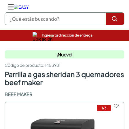
¿Qué estás buscando?
Ingresa tu dirección de entrega
pinturas
closet
¡Nuevo!
cocinas integrales
sanitarios
:
1453981
comedor
parrilla a gas sheridan 3 quemadores
escritorio
pisos
beef maker
comedores
armarios closet
BEEF MAKER
neveras
1
/
3