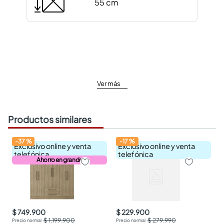
55 cm
Ver más
Productos similares
-
37
%
-
17
%
Exclusivo online y venta
Exclusivo online y venta
telefónica
telefónica
Ahorro en grande
$ 749.900
$ 229.900
$ 1.199.900
$ 279.990