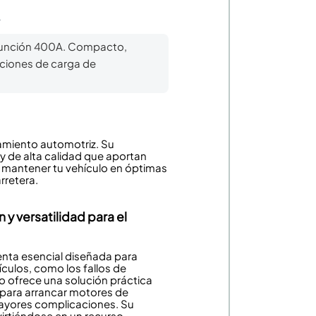
A
tifunción 400A. Compacto,
aciones de carga de
amiento automotriz. Su
y de alta calidad que aportan
a mantener tu vehículo en óptimas
rretera.
 y versatilidad para el
nta esencial diseñada para
culos, como los fallos de
vo ofrece una solución práctica
e para arrancar motores de
ayores complicaciones. Su
nvirtiéndose en un recurso