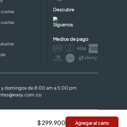
es
s
Descubre
s cuotas
s cuotas
Síguenos
Medios de pago
dustria
 de
m y domingos de 8:00 am a 5:00 pm
entes@easy.com.co
$ 299.900
Agregar al carro