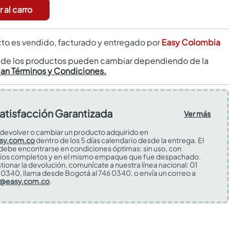
 al carro
to es vendido, facturado y entregado por
Easy Colombia
s de los productos pueden cambiar dependiendo de la
can Términos y Condiciones.
atisfacción Garantizada
Ver más
devolver o cambiar un producto adquirido en
sy.com.co
dentro de los 5 días calendario desde la entrega. El
 debe encontrarse en condiciones óptimas: sin uso, con
ios completos y en el mismo empaque que fue despachado.
tionar la devolución, comunícate a nuestra línea nacional: 01
0340, llama desde Bogotá al 746 0340, o envía un correo a
s@easy.com.co
.