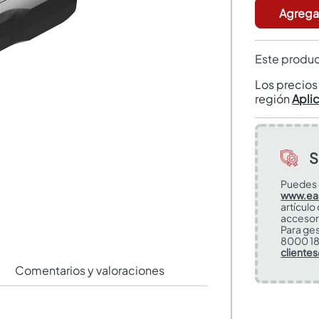
Agregar
Este produc
Los precio
región
Apli
S
Puedes 
www.ea
artículo
accesor
Para ges
8000 18
cliente
Comentarios y valoraciones