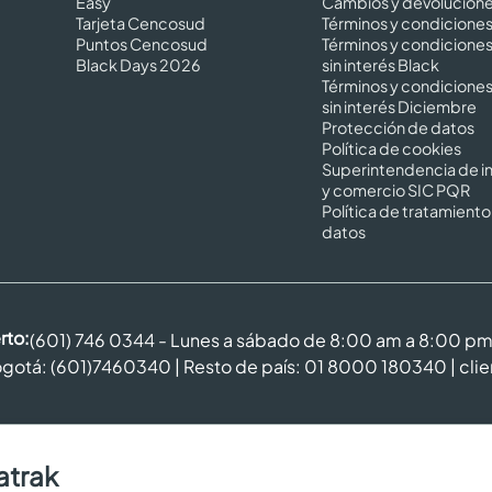
Easy
Cambios y devolucion
Tarjeta Cencosud
Términos y condicione
Puntos Cencosud
Términos y condicione
Black Days 2026
sin interés Black
Términos y condicione
sin interés Diciembre
Protección de datos
Política de cookies
Superintendencia de in
y comercio SIC PQR
Política de tratamiento
datos
rto:
(601) 746 0344 - Lunes a sábado de 8:00 am a 8:00 p
gotá: (601)7460340 | Resto de país: 01 8000 180340 |
cli
atrak