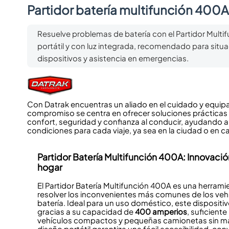
Partidor batería multifunción 400
Resuelve problemas de batería con el Partidor Mul
portátil y con luz integrada, recomendado para situ
dispositivos y asistencia en emergencias.
Con Datrak encuentras un aliado en el cuidado y equip
compromiso se centra en ofrecer soluciones prácticas 
confort, seguridad y confianza al conducir, ayudando 
condiciones para cada viaje, ya sea en la ciudad o en ca
Partidor Batería Multifunción 400A: Innovación
hogar
El
Partidor Batería Multifunción 400A
es una herramie
resolver los inconvenientes más comunes de los vehí
batería. Ideal para un uso doméstico, este dispositi
gracias a su capacidad de
400 amperios
, suficient
vehículos compactos y pequeñas camionetas sin m
diseño portátil garantiza una fácil accesibilidad, co