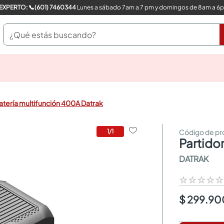
COMPRA CON UN EXPERTO: 📞(601) 7460344
Lunes a sábado 7am a 7 pm y domingos de 8am a 6
¿Qué estás buscando?
pinturas
closet
cocinas integrales
batería multifunción 400A Datrak
sanitarios
comedor
escritorio
1
/
1
partid
pisos
comedores
DATRAK
armarios closet
neveras
☆
☆
☆
☆
$ 299.90