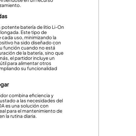
azamiento.
das
potente batería de litio Li-On
rolongada. Este tipo de
 cada uso, minimizando la
ositivo ha sido diseñado con
u función cuando no está
uración de la batería, sino que
ás, el partidor incluye un
 útil para alimentar otros
ampliando su funcionalidad
ogar
idor combina eficiencia y
ustado a las necesidades del
00A
es una solución con
deal para el mantenimiento de
la rutina diaria.