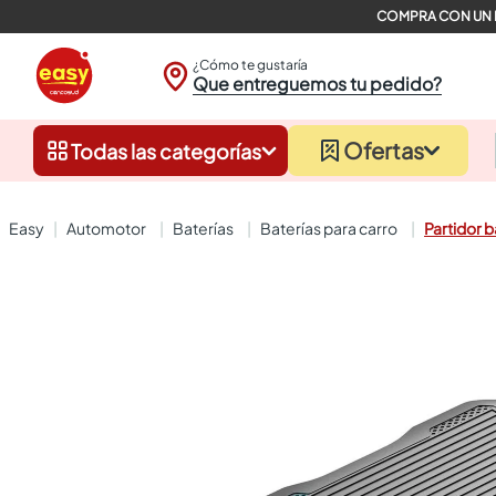
¿Cómo te gustaría
Que entreguemos tu pedido?
Ofertas
Todas las categorías
automotor
baterías
baterías para carro
Partidor 