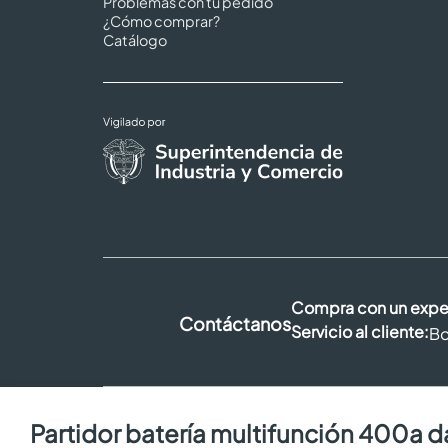
Problemas con tu pedido
¿Cómo comprar?
Catálogo
Compra con un expe
Contáctanos
Servicio al cliente:
Bo
partidor batería multifunción 400a d