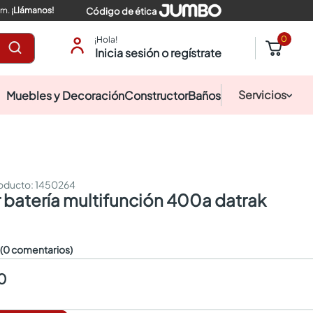
pm.
¡Llámanos!
Código de ética
0
¡Hola!
Inicia sesión o regístrate
Servicios
Muebles y Decoración
Constructor
Baños
:
1450264
or batería multifunción 400a datrak
☆
(0 comentarios)
0