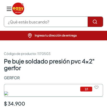
¿Qué estás buscando?
Ingresa tu dirección de entrega
pinturas
closet
cocinas integrales
:
1170503
sanitarios
pe buje soldado presión pvc 4x2"
comedor
gerfor
escritorio
pisos
GERFOR
comedores
armarios closet
neveras
1
/
1
$ 34.900