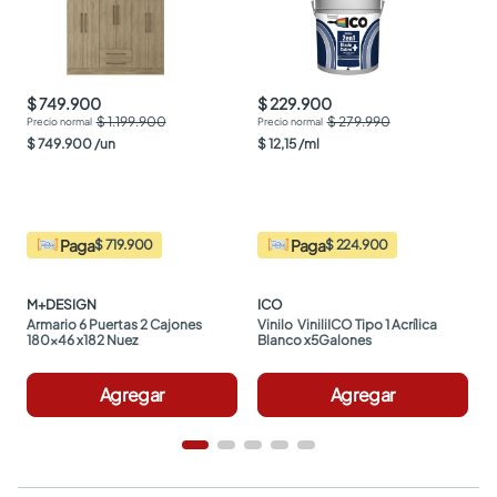
$ 749.900
$ 229.900
$ 1.199.900
$ 279.990
$
749
.
900
/
un
$
12
,
15
/
ml
Paga
Paga
$ 719.900
$ 224.900
M+DESIGN
ICO
Armario 6 Puertas 2 Cajones 
Vinilo  ViniliICO Tipo 1 Acrílica 
180x46 x182 Nuez
Blanco x5Galones
Agregar
Agregar