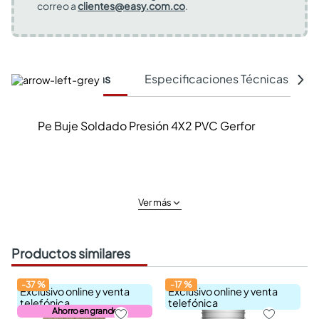
correo a
clientes@easy.com.co
.
Características
Especificaciones Técnicas
Pe Buje Soldado Presión 4X2 PVC Gerfor
Ver más
Productos similares
-
37
%
-
17
%
Exclusivo online y venta
Exclusivo online y venta
telefónica
telefónica
Ahorro en grande