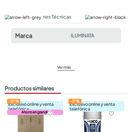
Especificaciones Técnicas
Comentarios y valor
Marca
ILUMINATA
Ver más
Productos similares
-
37
%
-
17
%
Exclusivo online y venta
Exclusivo online y venta
telefónica
telefónica
Ahorro en grande