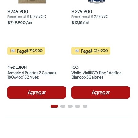
$ 749.900
$ 229.900
$ 1.199.900
$ 279.990
$
749
.
900
/
un
$
12
,
15
/
ml
Paga
Paga
$ 719.900
$ 224.900
M+DESIGN
ICO
Armario 6 Puertas 2 Cajones 
Vinilo  ViniliICO Tipo 1 Acrílica 
180x46 x182 Nuez
Blanco x5Galones
Agregar
Agregar