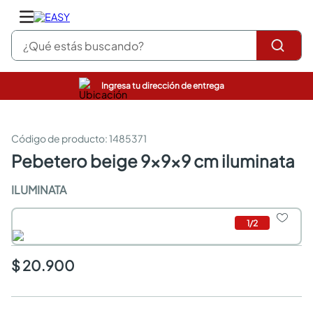
¿Qué estás buscando?
Ingresa tu dirección de entrega
pinturas
closet
cocinas integrales
:
1485371
sanitarios
pebetero beige 9x9x9 cm iluminata
comedor
escritorio
ILUMINATA
pisos
armarios closet
1
/
2
comedores
neveras
$ 20.900