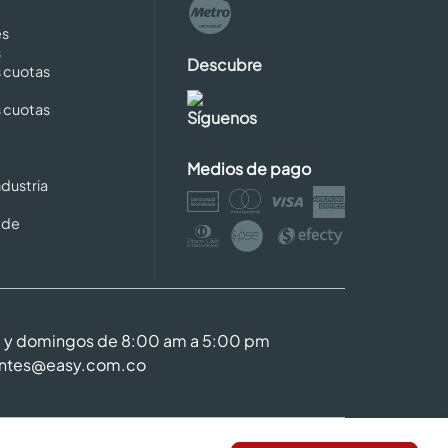
es
s
Descubre
s cuotas
s cuotas
Síguenos
Medios de pago
dustria
 de
m y domingos de 8:00 am a 5:00 pm
entes@easy.com.co