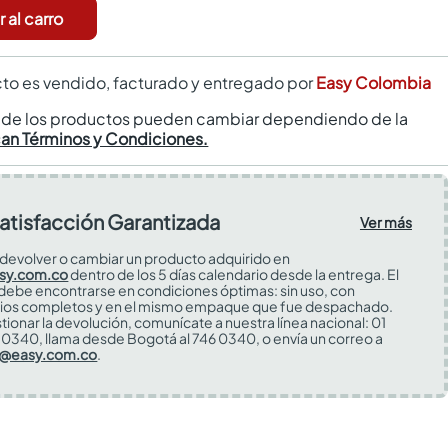
 al carro
to es vendido, facturado y entregado por
Easy Colombia
s de los productos pueden cambiar dependiendo de la
can Términos y Condiciones.
atisfacción Garantizada
Ver más
devolver o cambiar un producto adquirido en
sy.com.co
dentro de los 5 días calendario desde la entrega. El
 debe encontrarse en condiciones óptimas: sin uso, con
ios completos y en el mismo empaque que fue despachado.
tionar la devolución, comunícate a nuestra línea nacional: 01
0340, llama desde Bogotá al 746 0340, o envía un correo a
s@easy.com.co
.