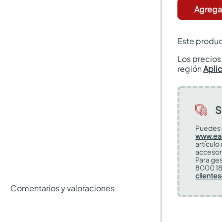
Agregar
Este produc
Los precio
región
Apli
S
Puedes 
www.ea
artículo
accesor
Para ges
8000 18
cliente
Comentarios y valoraciones