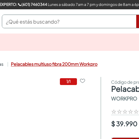
COMPRA CON UN EXPERTO: 📞(601) 7460344
Lunes a sábado 7am a 7 pm y domingos de 8am a 6
¿Qué estás buscando?
pinturas
closet
cocinas integrales
as
Pelacables multiuso fibra 200mm Workpro
sanitarios
comedor
escritorio
1
/
1
pelaca
pisos
armarios closet
WORKPRO
comedores
neveras
☆
☆
☆
☆
$ 39.990