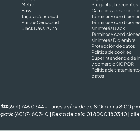
Metro
Preguntas frecuentes
Easy
Cambios y devolucion
Tarjeta Cencosud
Términos y condicione
Puntos Cencosud
Términos y condicione
Black Days 2026
sin interés Black
Términos y condicione
sin interés Diciembre
Protección de datos
Política de cookies
Superintendencia de in
y comercio SIC PQR
Política de tratamiento
datos
rto:
(601) 746 0344 - Lunes a sábado de 8:00 am a 8:00 p
gotá: (601)7460340 | Resto de país: 01 8000 180340 |
cli