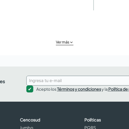
Ver más
des
Acepto los
Términos y condiciones
y la
Política de
Cencosud
Políticas
Jumbo
PQRS