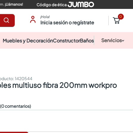
pm.
¡Llámanos!
Código de ética
0
¡Hola!
Inicia sesión o regístrate
Servicios
Muebles y Decoración
Constructor
Baños
:
1420544
bles multiuso fibra 200mm workpro
☆
(0 comentarios)