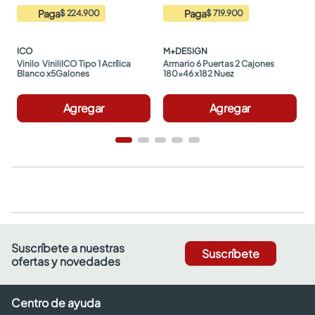
Paga
Paga
$ 224.900
$ 719.900
ICO
M+DESIGN
Vinilo  ViniliICO Tipo 1 Acrílica 
Armario 6 Puertas 2 Cajones 
Blanco x5Galones
180x46 x182 Nuez
Agregar
Agregar
Suscríbete a nuestras
Suscríbete
ofertas y novedades
Centro de ayuda