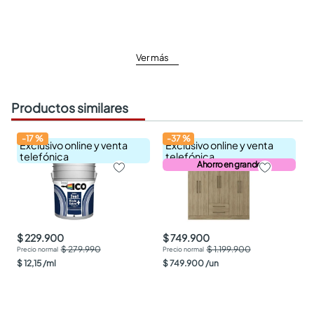
Ver más
Productos similares
-
17
%
-
37
%
Exclusivo online y venta
Exclusivo online y venta
telefónica
telefónica
Ahorro en grande
$ 229.900
$ 749.900
$ 279.990
$ 1.199.900
$
12
,
15
/
ml
$
749
.
900
/
un