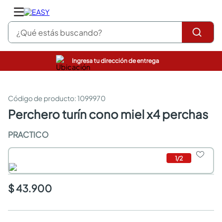
¿Qué estás buscando?
Ingresa tu dirección de entrega
closet
pinturas
cocinas integrales
:
1099970
sanitarios
perchero turín cono miel x4 perchas
comedor
escritorio
PRACTICO
pisos
comedores
1
/
2
armarios closet
neveras
$ 43.900