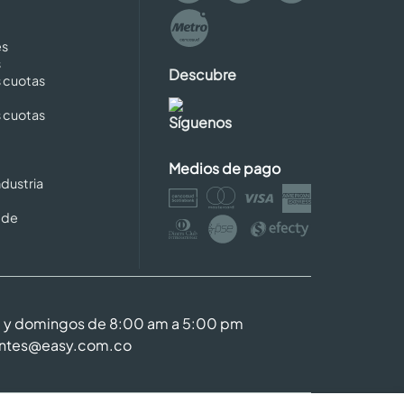
es
s
Descubre
s cuotas
s cuotas
Síguenos
Medios de pago
dustria
 de
m y domingos de 8:00 am a 5:00 pm
entes@easy.com.co