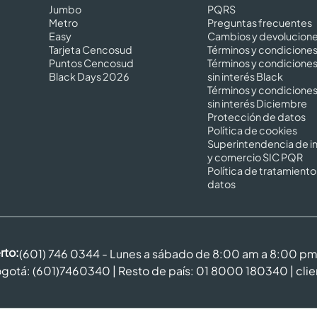
Jumbo
PQRS
Metro
Preguntas frecuentes
Easy
Cambios y devolucion
Tarjeta Cencosud
Términos y condicione
Puntos Cencosud
Términos y condicione
Black Days 2026
sin interés Black
Términos y condicione
sin interés Diciembre
Protección de datos
Política de cookies
Superintendencia de in
y comercio SIC PQR
Política de tratamiento
datos
rto:
(601) 746 0344 - Lunes a sábado de 8:00 am a 8:00 p
gotá: (601)7460340 | Resto de país: 01 8000 180340 |
cli