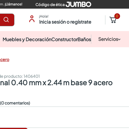
pm.
¡Llámanos!
Código de ética
0
¡Hola!
Inicia sesión o regístrate
Servicios
Muebles y Decoración
Constructor
Baños
acero
:
1406401
 canal 0.40 mm x 2.44 m base 9 acero
☆
(0 comentarios)