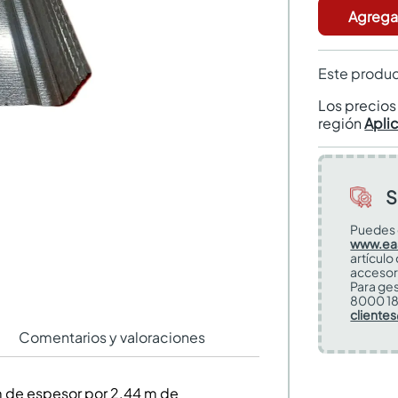
Agregar
Este produc
Los precio
región
Apli
S
Puedes 
www.ea
artículo
accesor
Para ges
8000 18
cliente
Comentarios y valoraciones
m de espesor por 2.44 m de