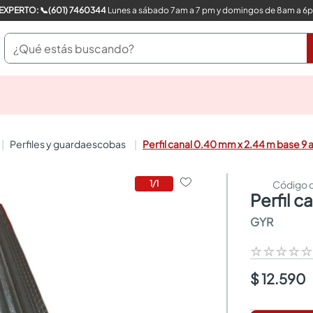
COMPRA CON UN EXPERTO: 📞(601) 7460344
Lunes a sábado 7am a 7 pm y domingos de 8am a 6
¿Qué estás buscando?
pinturas
closet
cocinas integrales
perfiles y guardaescobas
Perfil canal 0.40 mm x 2.44 m base 9 
sanitarios
comedor
escritorio
1
/
1
perfil
pisos
comedores
GYR
armarios closet
neveras
☆
☆
☆
☆
$ 12.590