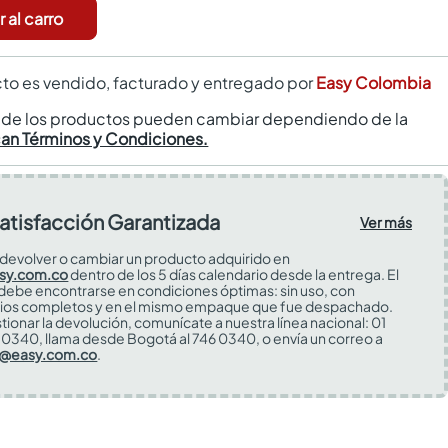
 al carro
to es vendido, facturado y entregado por
Easy Colombia
s de los productos pueden cambiar dependiendo de la
can Términos y Condiciones.
atisfacción Garantizada
Ver más
devolver o cambiar un producto adquirido en
sy.com.co
dentro de los 5 días calendario desde la entrega. El
 debe encontrarse en condiciones óptimas: sin uso, con
ios completos y en el mismo empaque que fue despachado.
tionar la devolución, comunícate a nuestra línea nacional: 01
0340, llama desde Bogotá al 746 0340, o envía un correo a
s@easy.com.co
.