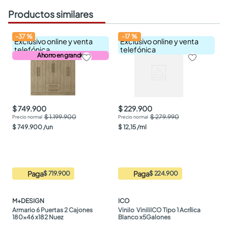
Productos similares
-
37
%
-
17
%
Exclusivo online y venta
Exclusivo online y venta
telefónica
telefónica
Ahorro en grande
$ 749.900
$ 229.900
$ 1.199.900
$ 279.990
$
749
.
900
/
un
$
12
,
15
/
ml
Paga
Paga
$ 719.900
$ 224.900
M+DESIGN
ICO
Armario 6 Puertas 2 Cajones 
Vinilo  ViniliICO Tipo 1 Acrílica 
180x46 x182 Nuez
Blanco x5Galones