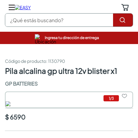
¿Qué estás buscando?
Ingresa tu dirección de entrega
pinturas
closet
cocinas integrales
:
1130790
sanitarios
pila alcalina gp ultra 12v blister x1
comedor
escritorio
GP BATTERIES
pisos
armarios closet
1
/
3
comedores
neveras
$ 6590