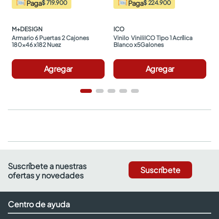
Paga
Paga
$ 719.900
$ 224.900
M+DESIGN
ICO
Armario 6 Puertas 2 Cajones 
Vinilo  ViniliICO Tipo 1 Acrílica 
180x46 x182 Nuez
Blanco x5Galones
Agregar
Agregar
Suscríbete a nuestras
Suscríbete
ofertas y novedades
Centro de ayuda