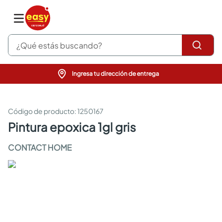
¿Qué estás buscando?
Ingresa tu dirección de entrega
pinturas
closet
cocinas integrales
:
1250167
sanitarios
pintura epoxica 1gl gris
comedor
escritorio
CONTACT HOME
pisos
armarios closet
comedores
neveras