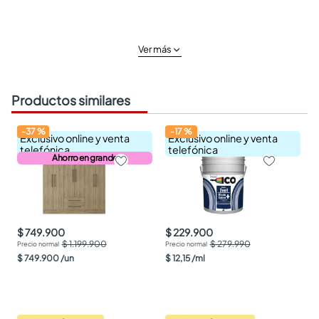
Ver más
Productos similares
-
37
%
-
17
%
Exclusivo online y venta
Exclusivo online y venta
telefónica
telefónica
Ahorro en grande
$ 749.900
$ 229.900
$ 1.199.900
$ 279.990
$
749
.
900
/
un
$
12
,
15
/
ml