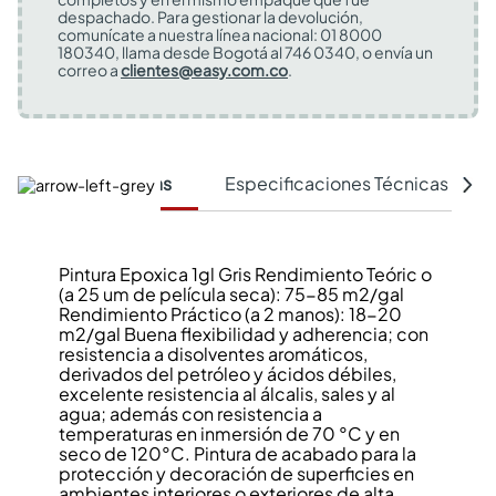
despachado. Para gestionar la devolución,
comunícate a nuestra línea nacional: 01 8000
180340, llama desde Bogotá al 746 0340, o envía un
correo a
clientes@easy.com.co
.
Características
Especificaciones Técnicas
Pintura Epoxica 1gl Gris Rendimiento Teóric o
(a 25 um de película seca): 75-85 m2/gal
Rendimiento Práctico (a 2 manos): 18-20
m2/gal Buena flexibilidad y adherencia; con
resistencia a disolventes aromáticos,
derivados del petróleo y ácidos débiles,
excelente resistencia al álcalis, sales y al
agua; además con resistencia a
temperaturas en inmersión de 70 °C y en
seco de 120°C. Pintura de acabado para la
protección y decoración de superficies en
ambientes interiores o exteriores de alta