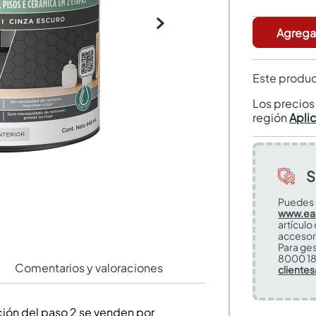
Agregar
Este produc
Los precio
región
Apli
S
Puedes 
www.ea
artículo
accesor
Para ges
8000 18
Comentarios y valoraciones
cliente
ción del paso 2 se venden por