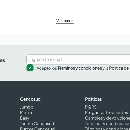
Ver más
des
Acepto los
Términos y condiciones
y la
Política de
Cencosud
Políticas
Jumbo
PQRS
Metro
Preguntas frecuentes
Easy
Cambios y devolucion
Tarjeta Cencosud
Términos y condicione
Puntos Cencosud
Términos y condicione