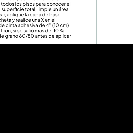
todos los pisos para conocer el
superficie total, limpie un área
ar, aplique la capa de base
cheta y realice una X en el
de cinta adhesiva de 4'' (10 cm)
 tirón, si se salió más del 10 %
a de grano 60/80 antes de aplicar