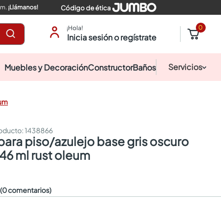
pm.
¡Llámanos!
Código de ética
0
¡Hola!
Inicia sesión o regístrate
Servicios
Muebles y Decoración
Constructor
Baños
eum
:
1438866
946 ml rust oleum
☆
(0 comentarios)