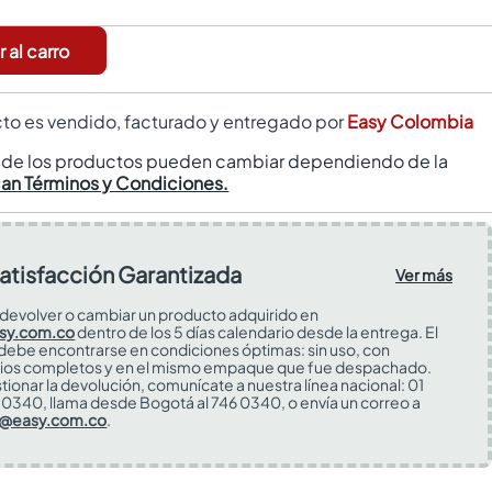
 al carro
to es vendido, facturado y entregado por
Easy Colombia
s de los productos pueden cambiar dependiendo de la
can Términos y Condiciones.
atisfacción Garantizada
Ver más
devolver o cambiar un producto adquirido en
sy.com.co
dentro de los 5 días calendario desde la entrega. El
 debe encontrarse en condiciones óptimas: sin uso, con
ios completos y en el mismo empaque que fue despachado.
tionar la devolución, comunícate a nuestra línea nacional: 01
0340, llama desde Bogotá al 746 0340, o envía un correo a
s@easy.com.co
.