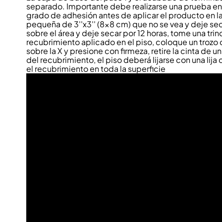
separado. Importante debe realizarse una prueba en 
grado de adhesión antes de aplicar el producto en la 
pequeña de 3''x3'' (8x8 cm) que no se vea y deje sec
sobre el área y deje secar por 12 horas, tome una trin
recubrimiento aplicado en el piso, coloque un trozo 
sobre la X y presione con firmeza, retire la cinta de un
del recubrimiento, el piso deberá lijarse con una lij
el recubrimiento en toda la superficie