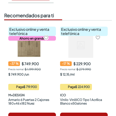
Recomendados para ti
Exclusivo online y venta
Exclusivo online y venta
telefónica
telefónica
Ahorro en grande
$ 749.900
$ 229.900
-
37
%
-
17
%
$ 1.199.900
$ 279.990
$
749
.
900
/
un
$
12
,
15
/
ml
Paga
$ 719.900
Paga
$ 224.900
M+DESIGN
ICO
Armario 6 Puertas 2 Cajones 
Vinilo  ViniliICO Tipo 1 Acrílica 
180x46 x182 Nuez
Blanco x5Galones