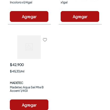
Incoloro x1/4gal
x1gal
Agregar
Agregar
$ 42.900
$
45
,
33
/
ml
MADETEC
Madetec Aqua Sei Mte B 
Accent 1/4Gl
Agregar