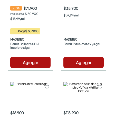
$ 71.900
$ 35.900
-
11
%
$ 80.900
$
37
,
94
/
ml
$
18
,
99
/
ml
Paga
$ 60.900
MADETEC
MADETEC
Barniz Brillante SD-1 
Barniz Extra-Mate x1/4gal
Incoloro x1gal
Agregar
Agregar
$ 16.900
$ 118.900