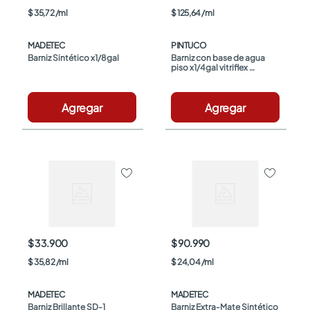
$
35
,
72
/
ml
$
125
,
64
/
ml
MADETEC
PINTUCO
Barniz Sintético x1/8gal
Barniz con base de agua 
piso x1/4gal vitriflex 
Pintuco
Agregar
Agregar
$ 33.900
$ 90.990
$
35
,
82
/
ml
$
24
,
04
/
ml
MADETEC
MADETEC
Barniz Brillante SD-1 
Barniz Extra-Mate Sintético 