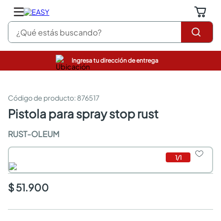
¿Qué estás buscando?
Ingresa tu dirección de entrega
pinturas
closet
cocinas integrales
:
876517
sanitarios
pistola para spray stop rust
comedor
escritorio
RUST-OLEUM
pisos
armarios closet
1
/
1
comedores
neveras
$ 51.900