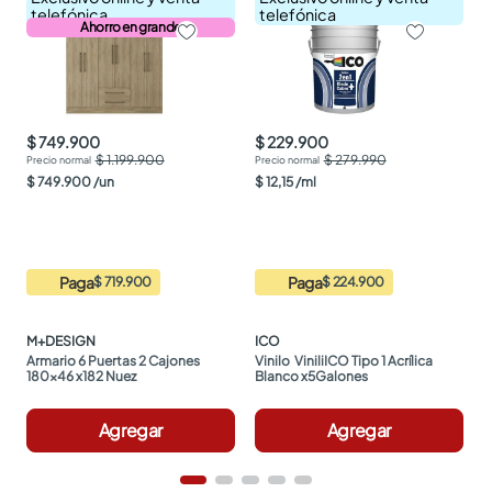
telefónica
telefónica
Ahorro en grande
$ 749.900
$ 229.900
$ 1.199.900
$ 279.990
$
749
.
900
/
un
$
12
,
15
/
ml
Paga
Paga
$ 719.900
$ 224.900
M+DESIGN
ICO
Armario 6 Puertas 2 Cajones 
Vinilo  ViniliICO Tipo 1 Acrílica 
180x46 x182 Nuez
Blanco x5Galones
Agregar
Agregar