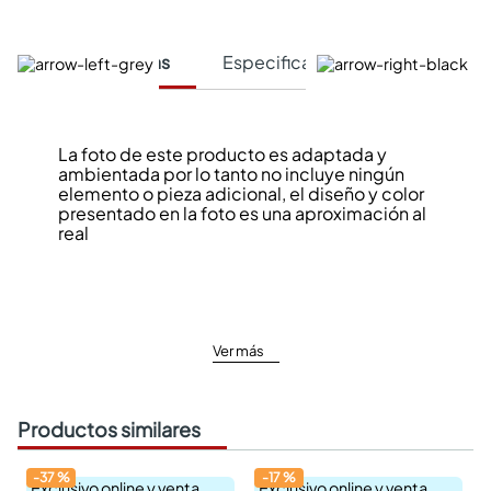
Características
Especificaciones Técnicas
La foto de este producto es adaptada y
ambientada por lo tanto no incluye ningún
elemento o pieza adicional, el diseño y color
presentado en la foto es una aproximación al
real
Ver más
Productos similares
-
37
%
-
17
%
Exclusivo online y venta
Exclusivo online y venta