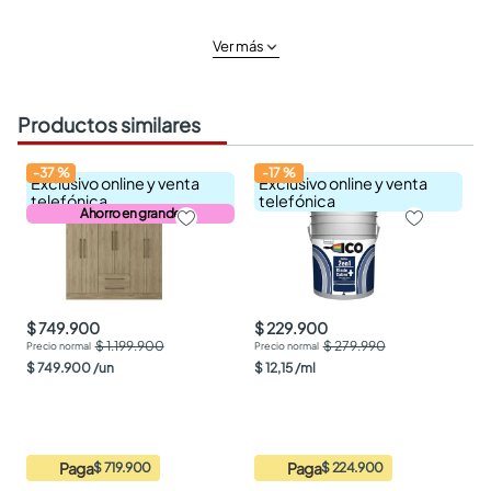
Ver más
Productos similares
-
37
%
-
17
%
Exclusivo online y venta
Exclusivo online y venta
telefónica
telefónica
Ahorro en grande
$ 749.900
$ 229.900
$ 1.199.900
$ 279.990
$
749
.
900
/
un
$
12
,
15
/
ml
Paga
Paga
$ 719.900
$ 224.900