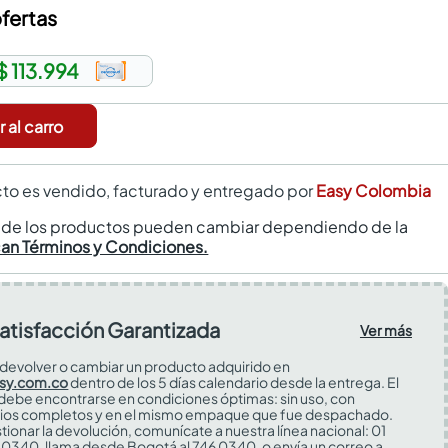
fertas
$ 113.994
 al carro
to es vendido, facturado y entregado por
Easy Colombia
s de los productos pueden cambiar dependiendo de la
can Términos y Condiciones.
atisfacción Garantizada
Ver más
devolver o cambiar un producto adquirido en
sy.com.co
dentro de los 5 días calendario desde la entrega. El
 debe encontrarse en condiciones óptimas: sin uso, con
ios completos y en el mismo empaque que fue despachado.
tionar la devolución, comunícate a nuestra línea nacional: 01
0340, llama desde Bogotá al 746 0340, o envía un correo a