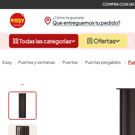
¿Cómo te gustaría
Que entreguemos tu pedido?
Ofertas
Todas las categorías
puertas y ventanas
puertas
puertas plegables
Pue