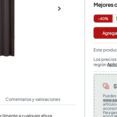
Mejores o
-
40
%
Agregar
Este produc
Los precio
región
Apli
S
Puedes 
Comentarios y valoraciones
www.ea
artículo
accesor
Para ges
ilmente a cualquier altura.
8000 18