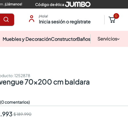
pm.
¡Llámanos!
Código de ética
0
¡Hola!
Inicia sesión o regístrate
Servicios
Muebles y Decoración
Constructor
Baños
:
1252878
a wengue 70x200 cm baldara
☆
(0 comentarios)
2.993
$ 189.990