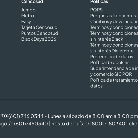
Cencosud
Políticas
Jumbo
PQRS
Metro
Preguntas frecuentes
Easy
Cambios y devolucion
Tarjeta Cencosud
Términos y condicione
Puntos Cencosud
Términos y condicione
Black Days 2026
sin interés Black
Términos y condicione
sin interés Diciembre
Protección de datos
Política de cookies
Superintendencia de in
y comercio SIC PQR
Política de tratamiento
datos
rto:
(601) 746 0344 - Lunes a sábado de 8:00 am a 8:00 p
gotá: (601)7460340 | Resto de país: 01 8000 180340 |
cli