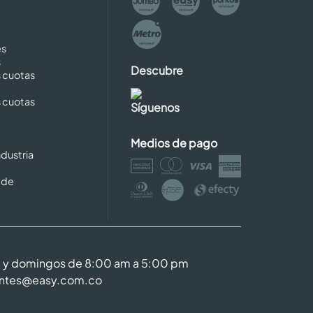
es
s
Descubre
s cuotas
s cuotas
Síguenos
Medios de pago
dustria
 de
m y domingos de 8:00 am a 5:00 pm
entes@easy.com.co