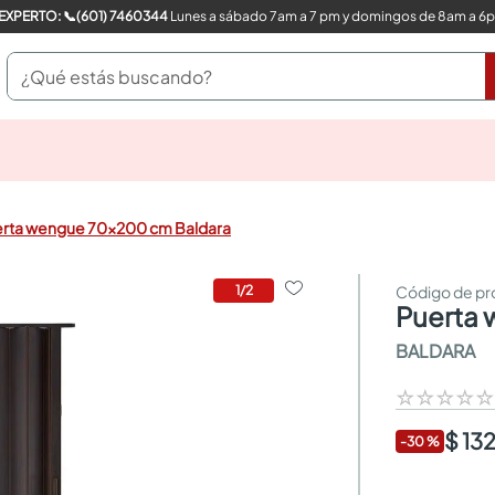
COMPRA CON UN EXPERTO: 📞(601) 7460344
Lunes a sábado 7am a 7 pm y domingos de 8am a 6
¿Qué estás buscando?
pinturas
closet
cocinas integrales
rta wengue 70x200 cm Baldara
sanitarios
comedor
escritorio
1
/
2
puert
pisos
armarios closet
BALDARA
comedores
neveras
☆
☆
☆
☆
$ 13
-
30
%