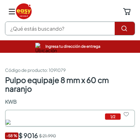
¿Qué estás buscando?
Ingresa tu dirección de entrega
pinturas
closet
cocinas integrales
:
1091079
sanitarios
pulpo equipaje 8 mm x 60 cm
comedor
naranjo
escritorio
pisos
KWB
armarios closet
comedores
neveras
1
/
2
$ 9016
$ 21.990
-
58
%