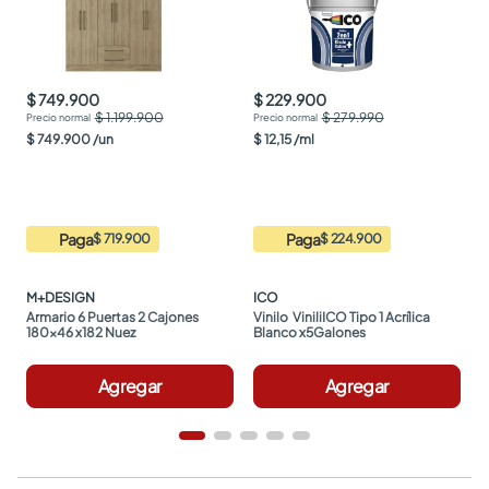
$ 749.900
$ 229.900
$ 1.199.900
$ 279.990
$
749
.
900
/
un
$
12
,
15
/
ml
Paga
Paga
$ 719.900
$ 224.900
M+DESIGN
ICO
Armario 6 Puertas 2 Cajones 
Vinilo  ViniliICO Tipo 1 Acrílica 
180x46 x182 Nuez
Blanco x5Galones
Agregar
Agregar