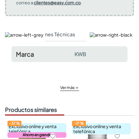
correo a
clientes@easy.com.co
.
Especificaciones Técnicas
Comentarios y valor
Marca
KWB
Ver más
Productos similares
-
37
%
-
17
%
Exclusivo online y venta
Exclusivo online y venta
telefónica
telefónica
Ahorro en grande