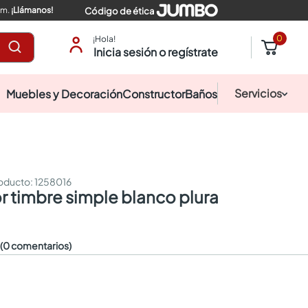
pm.
¡Llámanos!
Código de ética
0
¡Hola!
Inicia sesión o regístrate
Servicios
Muebles y Decoración
Constructor
Baños
:
1258016
or timbre simple blanco plura
☆
(0 comentarios)
0