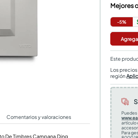
Mejores o
-
5
%
Agregar
Este produc
Los precio
región
Apli
S
Puedes 
Comentarios y valoraciones
www.ea
artículo
accesor
Para ges
ento De Timbres Campana,Ding
8000 18