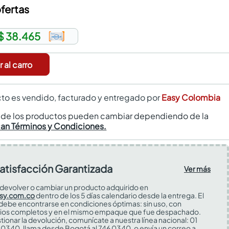
fertas
$ 38.465
 al carro
to es vendido, facturado y entregado por
Easy Colombia
s de los productos pueden cambiar dependiendo de la
can Términos y Condiciones.
atisfacción Garantizada
Ver más
devolver o cambiar un producto adquirido en
sy.com.co
dentro de los 5 días calendario desde la entrega. El
 debe encontrarse en condiciones óptimas: sin uso, con
ios completos y en el mismo empaque que fue despachado.
tionar la devolución, comunícate a nuestra línea nacional: 01
0340, llama desde Bogotá al 746 0340, o envía un correo a