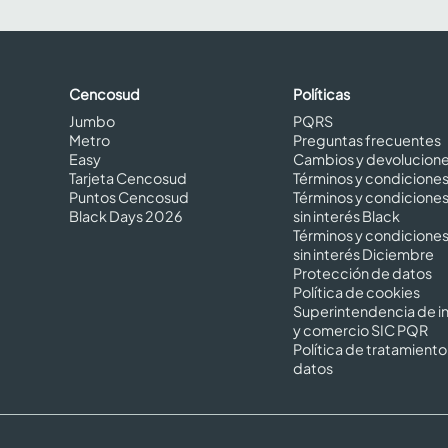
Cencosud
Políticas
Jumbo
PQRS
Metro
Preguntas frecuentes
Easy
Cambios y devolucion
Tarjeta Cencosud
Términos y condicione
Puntos Cencosud
Términos y condicione
Black Days 2026
sin interés Black
Términos y condicione
sin interés Diciembre
Protección de datos
Política de cookies
Superintendencia de in
y comercio SIC PQR
Política de tratamiento
datos