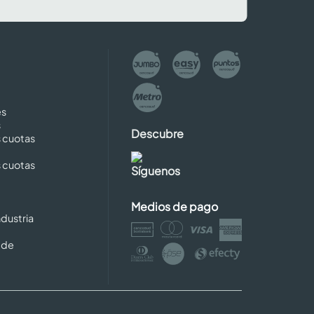
es
s
Descubre
s cuotas
s cuotas
Síguenos
Medios de pago
dustria
 de