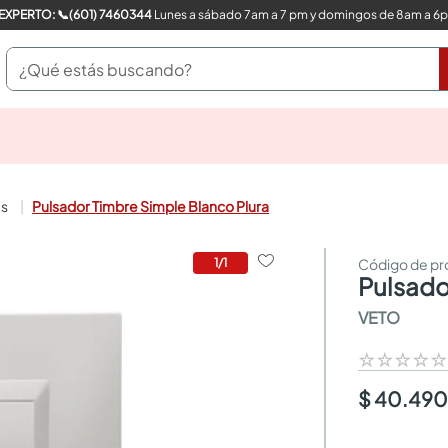
COMPRA CON UN EXPERTO: 📞(601) 7460344
Lunes a sábado 7am a 7 pm y domingos de 8am a 6
¿Qué estás buscando?
pinturas
closet
cocinas integrales
as
Pulsador Timbre Simple Blanco Plura
sanitarios
comedor
escritorio
1
/
1
pulsad
pisos
armarios closet
VETO
comedores
neveras
☆
☆
☆
☆
$ 40.49