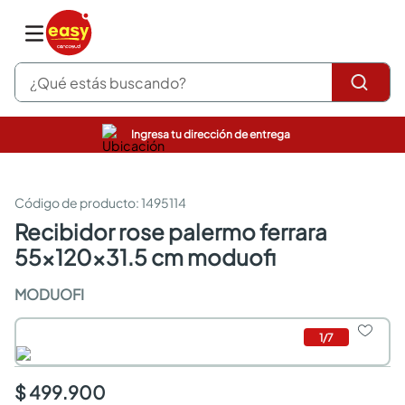
¿Qué estás buscando?
Ingresa tu dirección de entrega
pinturas
closet
cocinas integrales
:
1495114
sanitarios
recibidor rose palermo ferrara
comedor
55x120x31.5 cm moduofi
escritorio
pisos
MODUOFI
armarios closet
comedores
neveras
1
/
7
$ 499.900