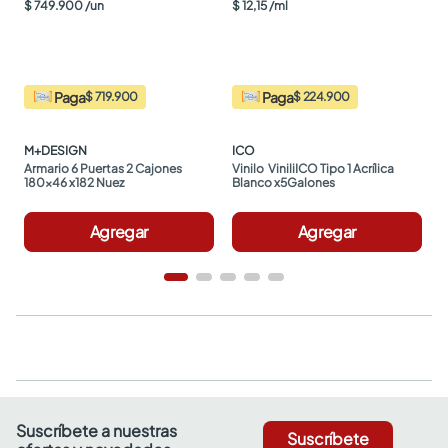
$
749
.
900
/
un
$
12
,
15
/
ml
Paga
Paga
$ 719.900
$ 224.900
M+DESIGN
ICO
Armario 6 Puertas 2 Cajones 
Vinilo  ViniliICO Tipo 1 Acrílica 
180x46 x182 Nuez
Blanco x5Galones
Agregar
Agregar
Suscríbete a nuestras
Suscríbete