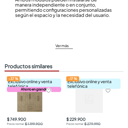
manera independiente o en conjunto,
permitiendo configuraciones personalizadas
según el espacio y la necesidad del usuario.
Ver más
Productos similares
-
37
%
-
17
%
Exclusivo online y venta
Exclusivo online y venta
telefónica
telefónica
Ahorro en grande
$ 749.900
$ 229.900
$ 1.199.900
$ 279.990