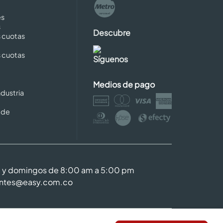
es
s
Descubre
s cuotas
s cuotas
Síguenos
Medios de pago
dustria
 de
m y domingos de 8:00 am a 5:00 pm
entes@easy.com.co