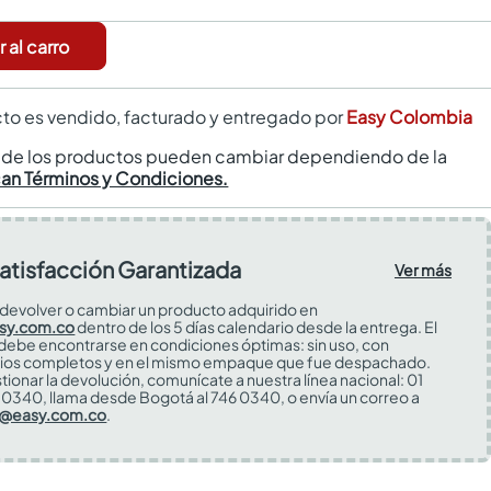
 al carro
to es vendido, facturado y entregado por
Easy Colombia
s de los productos pueden cambiar dependiendo de la
can Términos y Condiciones.
atisfacción Garantizada
Ver más
devolver o cambiar un producto adquirido en
sy.com.co
dentro de los 5 días calendario desde la entrega. El
 debe encontrarse en condiciones óptimas: sin uso, con
ios completos y en el mismo empaque que fue despachado.
tionar la devolución, comunícate a nuestra línea nacional: 01
0340, llama desde Bogotá al 746 0340, o envía un correo a
s@easy.com.co
.