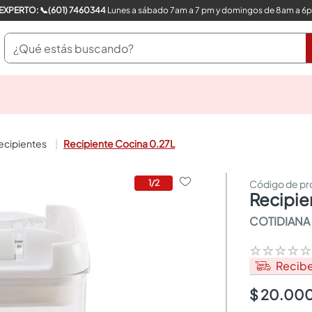
COMPRA CON UN EXPERTO: 📞(601) 7460344
Lunes a sábado 7am a 7 pm y domingos de 8am a 6
¿Qué estás buscando?
pinturas
closet
cocinas integrales
recipientes
Recipiente Cocina 0.27L
sanitarios
comedor
escritorio
1
/
2
recipi
pisos
comedores
COTIDIANA
armarios closet
neveras
☆
☆
☆
☆
Recib
$ 20.00