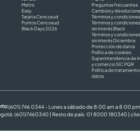
Metro
Preguntas frecuentes
Easy
Cambios y devolucion
Tarjeta Cencosud
Términos y condicione
Puntos Cencosud
Términos y condicione
Black Days 2026
sin interés Black
Términos y condicione
sin interés Diciembre
Protección de datos
Política de cookies
Superintendencia de in
y comercio SIC PQR
Política de tratamiento
datos
rto:
(601) 746 0344 - Lunes a sábado de 8:00 am a 8:00 p
gotá: (601)7460340 | Resto de país: 01 8000 180340 |
cli