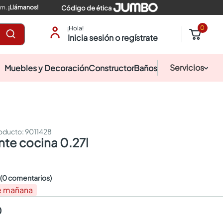
pm.
¡Llámanos!
Código de ética
0
¡Hola!
Inicia sesión o regístrate
Servicios
Muebles y Decoración
Constructor
Baños
:
9011428
ente cocina 0.27l
☆
(0 comentarios)
e mañana
0