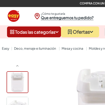
¿Cómo te gustaría
Que entreguemos tu pedido?
Ofertas
Todas las categorías
deco, menaje e iluminación
mesa y cocina
moldes y 