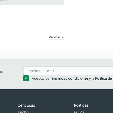
Ver más
des
Acepto los
Términos y condiciones
y la
Política de
Cencosud
Políticas
Jumbo
PQRS