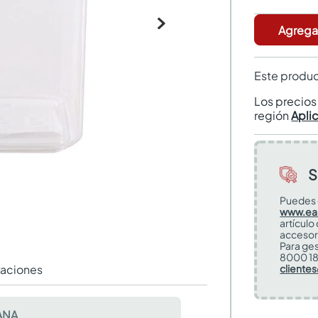
Agregar
Este produc
Los precio
región
Apli
S
Puedes 
www.ea
artículo
accesor
Para ges
8000 18
raciones
cliente
ANA