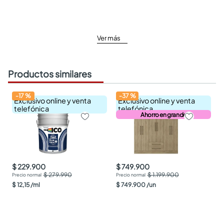
Ver más
Productos similares
-
17
%
-
37
%
Exclusivo online y venta
Exclusivo online y venta
telefónica
telefónica
Ahorro en grande
$ 229.900
$ 749.900
$ 279.990
$ 1.199.900
$
12
,
15
/
ml
$
749
.
900
/
un