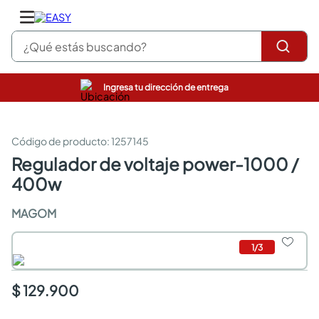
¿Qué estás buscando?
Ingresa tu dirección de entrega
pinturas
closet
cocinas integrales
:
1257145
sanitarios
regulador de voltaje power-1000 /
comedor
400w
escritorio
pisos
MAGOM
armarios closet
comedores
neveras
1
/
3
$ 129.900