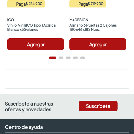
Paga
Paga
$ 224.900
$ 719.900
ICO
M+DESIGN
Vinilo  ViniliICO Tipo 1 Acrílica 
Armario 6 Puertas 2 Cajones 
Blanco x5Galones
180x46 x182 Nuez
Agregar
Agregar
Suscríbete a nuestras
Suscríbete
ofertas y novedades
Centro de ayuda