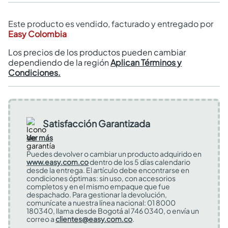
Este producto es vendido, facturado y entregado por
Easy Colombia
Los precios de los productos pueden cambiar
dependiendo de la región
Aplican Términos y
Condiciones.
Satisfacción Garantizada
Ver más
Puedes devolver o cambiar un producto adquirido en
www.easy.com.co
dentro de los 5 días calendario
desde la entrega. El artículo debe encontrarse en
condiciones óptimas: sin uso, con accesorios
completos y en el mismo empaque que fue
despachado. Para gestionar la devolución,
comunícate a nuestra línea nacional: 01 8000
180340, llama desde Bogotá al 746 0340, o envía un
correo a
clientes@easy.com.co
.