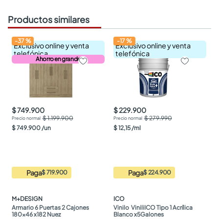
Productos similares
-
37
%
-
17
%
Exclusivo online y venta
Exclusivo online y venta
telefónica
telefónica
Ahorro en grande
$ 749.900
$ 229.900
$ 1.199.900
$ 279.990
$
749
.
900
/
un
$
12
,
15
/
ml
Paga
Paga
$ 719.900
$ 224.900
M+DESIGN
ICO
Armario 6 Puertas 2 Cajones 
Vinilo  ViniliICO Tipo 1 Acrílica 
180x46 x182 Nuez
Blanco x5Galones