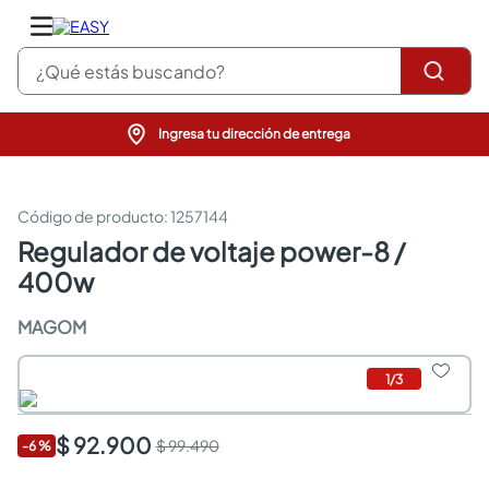
¿Qué estás buscando?
Ingresa tu dirección de entrega
pinturas
closet
cocinas integrales
:
1257144
sanitarios
regulador de voltaje power-8 /
comedor
400w
escritorio
pisos
MAGOM
armarios closet
comedores
neveras
1
/
3
$ 92.900
$ 99.490
-
6
%