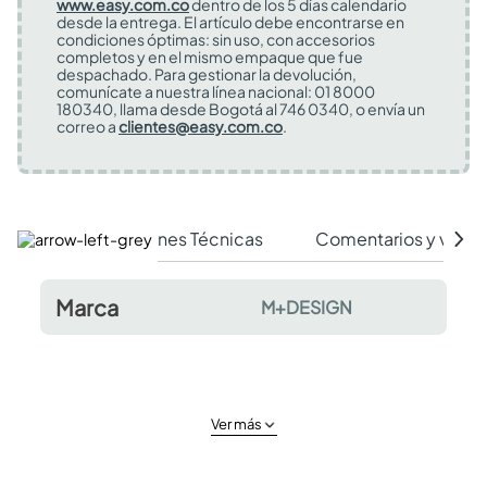
www.easy.com.co
dentro de los 5 días calendario
desde la entrega. El artículo debe encontrarse en
condiciones óptimas: sin uso, con accesorios
completos y en el mismo empaque que fue
despachado. Para gestionar la devolución,
comunícate a nuestra línea nacional: 01 8000
180340, llama desde Bogotá al 746 0340, o envía un
correo a
clientes@easy.com.co
.
Especificaciones Técnicas
Comentarios y valor
Marca
M+DESIGN
Ver más