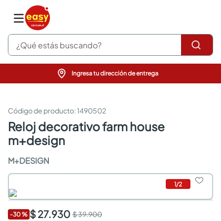
¿Qué estás buscando?
Ingresa tu dirección de entrega
pinturas
closet
cocinas integrales
:
1490502
sanitarios
reloj decorativo farm house
comedor
m+design
escritorio
pisos
M+DESIGN
comedores
armarios closet
neveras
1
/
2
$ 27.930
$ 39.900
-
30
%