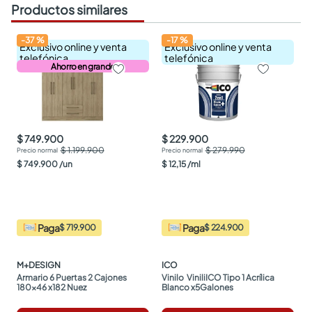
Productos similares
-
37
%
-
17
%
Exclusivo online y venta
Exclusivo online y venta
telefónica
telefónica
Ahorro en grande
$ 749.900
$ 229.900
$ 1.199.900
$ 279.990
$
749
.
900
/
un
$
12
,
15
/
ml
Paga
Paga
$ 719.900
$ 224.900
M+DESIGN
ICO
Armario 6 Puertas 2 Cajones 
Vinilo  ViniliICO Tipo 1 Acrílica 
180x46 x182 Nuez
Blanco x5Galones