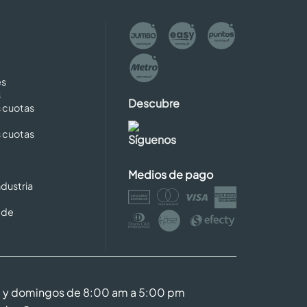
es
s
Descubre
s cuotas
s cuotas
Síguenos
Medios de pago
dustria
 de
m y domingos de 8:00 am a 5:00 pm