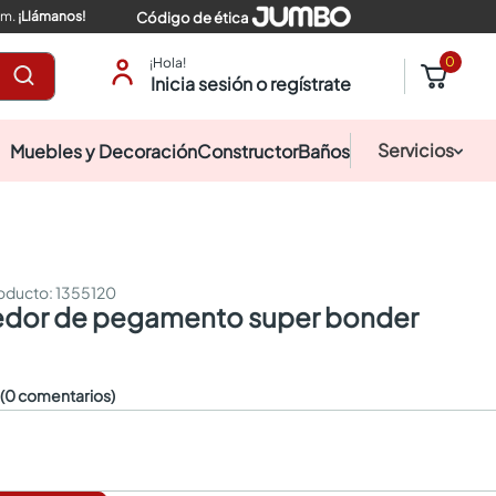
pm.
¡Llámanos!
Código de ética
0
¡Hola!
Inicia sesión o regístrate
Servicios
Muebles y Decoración
Constructor
Baños
:
1355120
edor de pegamento super bonder
☆
(0 comentarios)