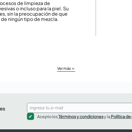
procesos de limpieza de
esivas o incluso para la piel. Su
les, sin la preocupación de que
re de ningún tipo de mezcla.
Ver más
des
Acepto los
Términos y condiciones
y la
Política de