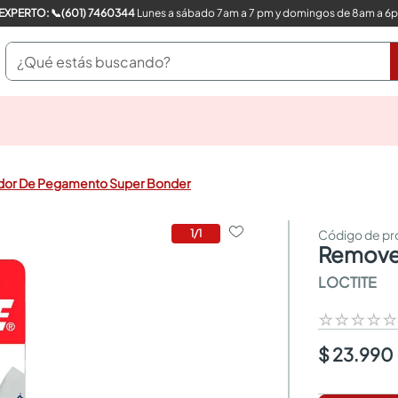
COMPRA CON UN EXPERTO: 📞(601) 7460344
Lunes a sábado 7am a 7 pm y domingos de 8am a 6
¿Qué estás buscando?
pinturas
closet
cocinas integrales
or De Pegamento Super Bonder
sanitarios
comedor
escritorio
1
/
1
remov
pisos
armarios closet
LOCTITE
comedores
neveras
☆
☆
☆
☆
$ 23.990