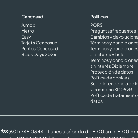
Cencosud
Políticas
Jumbo
PQRS
Metro
Preguntas frecuentes
Easy
Cambios y devolucion
Tarjeta Cencosud
Términos y condicione
Puntos Cencosud
Términos y condicione
Black Days 2026
sin interés Black
Términos y condicione
sin interés Diciembre
Protección de datos
Política de cookies
Superintendencia de in
y comercio SIC PQR
Política de tratamiento
datos
rto:
(601) 746 0344 - Lunes a sábado de 8:00 am a 8:00 p