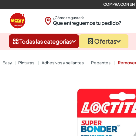
¿Cómo te gustaría
Que entreguemos tu pedido?
Ofertas
Todas las categorías
pinturas
adhesivos y sellantes
pegantes
Removed