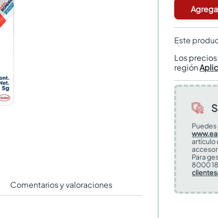
Agregar
Este produc
Los precio
región
Apli
S
Puedes 
www.ea
artículo
accesor
Para ges
8000 18
cliente
Comentarios y valoraciones