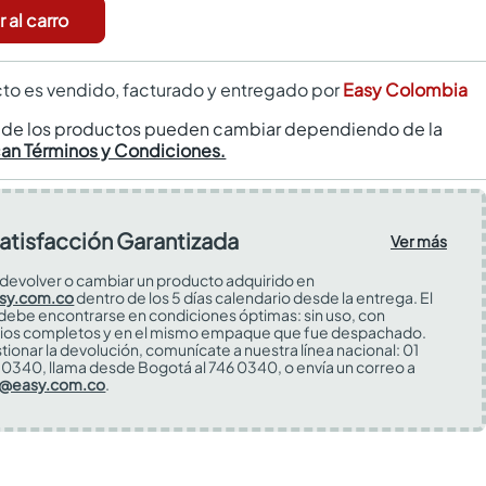
 al carro
to es vendido, facturado y entregado por
Easy Colombia
s de los productos pueden cambiar dependiendo de la
can Términos y Condiciones.
atisfacción Garantizada
Ver más
devolver o cambiar un producto adquirido en
sy.com.co
dentro de los 5 días calendario desde la entrega. El
 debe encontrarse en condiciones óptimas: sin uso, con
ios completos y en el mismo empaque que fue despachado.
tionar la devolución, comunícate a nuestra línea nacional: 01
0340, llama desde Bogotá al 746 0340, o envía un correo a
s@easy.com.co
.