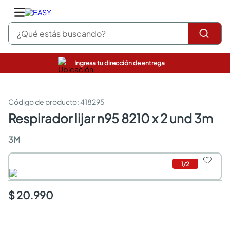
¿Qué estás buscando?
Ingresa tu dirección de entrega
pinturas
closet
cocinas integrales
:
418295
sanitarios
respirador lijar n95 8210 x 2 und 3m
comedor
escritorio
3M
pisos
armarios closet
1
/
2
comedores
neveras
$ 20.990