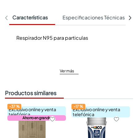
Características
Especificaciones Técnicas
Respirador N95 para particulas
Ver más
Productos similares
-
37
%
-
17
%
Exclusivo online y venta
Exclusivo online y venta
telefónica
telefónica
Ahorro en grande