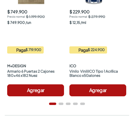
$ 749.900
$ 229.900
$ 1.199.900
$ 279.990
$
749
.
900
/
un
$
12
,
15
/
ml
Paga
Paga
$ 719.900
$ 224.900
M+DESIGN
ICO
Armario 6 Puertas 2 Cajones 
Vinilo  ViniliICO Tipo 1 Acrílica 
180x46 x182 Nuez
Blanco x5Galones
Agregar
Agregar