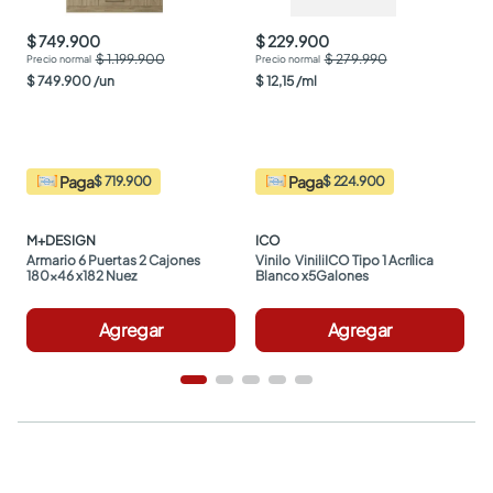
$ 749.900
$ 229.900
$ 1.199.900
$ 279.990
$
749
.
900
/
un
$
12
,
15
/
ml
Paga
Paga
$ 719.900
$ 224.900
M+DESIGN
ICO
Armario 6 Puertas 2 Cajones 
Vinilo  ViniliICO Tipo 1 Acrílica 
180x46 x182 Nuez
Blanco x5Galones
Agregar
Agregar