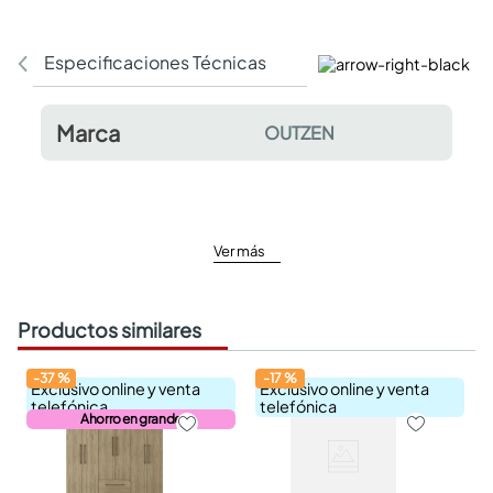
Especificaciones Técnicas
Comentarios y valor
Marca
OUTZEN
Ver más
Productos similares
-
37
%
-
17
%
Exclusivo online y venta
Exclusivo online y venta
telefónica
telefónica
Ahorro en grande