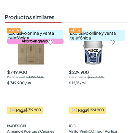
Productos similares
-
37
%
-
17
%
Exclusivo online y venta
Exclusivo online y venta
telefónica
telefónica
Ahorro en grande
$ 749.900
$ 229.900
$ 1.199.900
$ 279.990
$
749
.
900
/
un
$
12
,
15
/
ml
Paga
Paga
$ 719.900
$ 224.900
M+DESIGN
ICO
Armario 6 Puertas 2 Cajones 
Vinilo  ViniliICO Tipo 1 Acrílica 