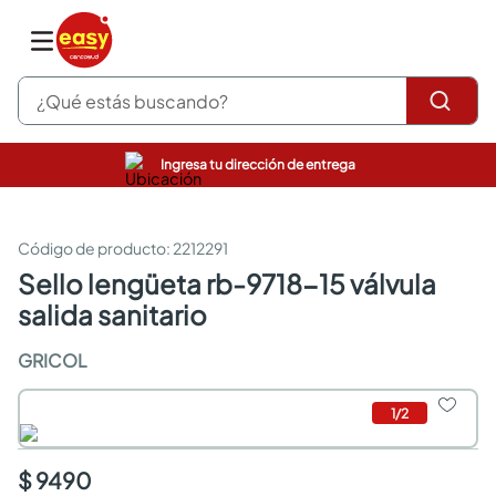
¿Qué estás buscando?
Ingresa tu dirección de entrega
pinturas
closet
cocinas integrales
:
2212291
sanitarios
sello lengüeta rb-9718-15 válvula
comedor
salida sanitario
escritorio
pisos
GRICOL
armarios closet
comedores
neveras
1
/
2
$ 9490