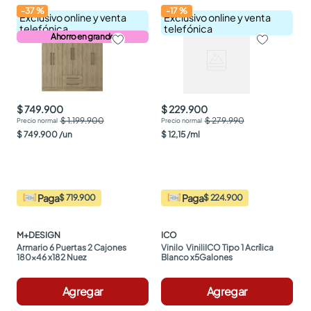
-
37
%
-
17
%
Exclusivo online y venta
Exclusivo online y venta
telefónica
telefónica
Ahorro en grande
$ 749.900
$ 229.900
$ 1.199.900
$ 279.990
$
749
.
900
/
un
$
12
,
15
/
ml
Paga
Paga
$ 719.900
$ 224.900
M+DESIGN
ICO
Armario 6 Puertas 2 Cajones 
Vinilo  ViniliICO Tipo 1 Acrílica 
180x46 x182 Nuez
Blanco x5Galones
Agregar
Agregar