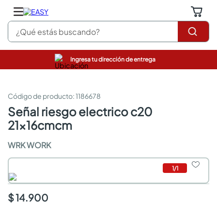
¿Qué estás buscando?
Ingresa tu dirección de entrega
pinturas
closet
cocinas integrales
:
1186678
sanitarios
señal riesgo electrico c20
comedor
21x16cmcm
escritorio
pisos
WRK WORK
armarios closet
comedores
neveras
1
/
1
$ 14.900