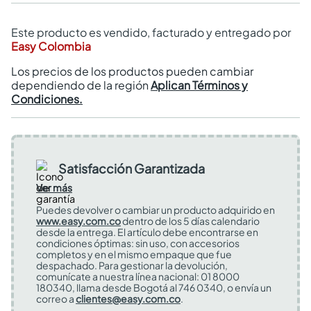
Este producto es vendido, facturado y entregado por
Easy Colombia
Los precios de los productos pueden cambiar
dependiendo de la región
Aplican Términos y
Condiciones.
Satisfacción Garantizada
Ver más
Puedes devolver o cambiar un producto adquirido en
www.easy.com.co
dentro de los 5 días calendario
desde la entrega. El artículo debe encontrarse en
condiciones óptimas: sin uso, con accesorios
completos y en el mismo empaque que fue
despachado. Para gestionar la devolución,
comunícate a nuestra línea nacional: 01 8000
180340, llama desde Bogotá al 746 0340, o envía un
correo a
clientes@easy.com.co
.